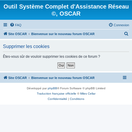
Outil Système Complet d'Assistance Réseau
©, OSCAR
FAQ
Connexion
R
Site OSCAR
Bienvenue sur le nouveau forum OSCAR
e
Supprimer les cookies
c
h
Êtes-vous sûr de vouloir supprimer les cookies de ce forum ?
e
r
c
Site OSCAR
Bienvenue sur le nouveau forum OSCAR
h
Développé par
phpBB
® Forum Software © phpBB Limited
e
Traduction française officielle
©
Miles Cellar
r
Confidentialité
|
Conditions