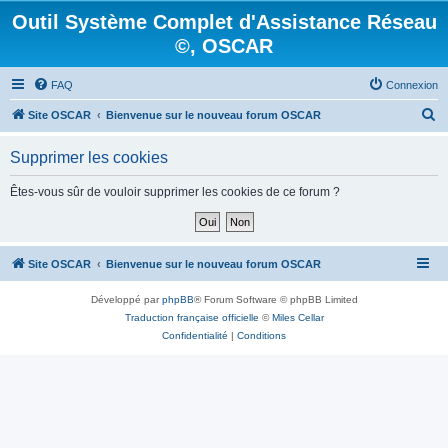
Outil Système Complet d'Assistance Réseau
©, OSCAR
FAQ
Connexion
R
Site OSCAR
Bienvenue sur le nouveau forum OSCAR
e
Supprimer les cookies
c
h
Êtes-vous sûr de vouloir supprimer les cookies de ce forum ?
e
r
c
Site OSCAR
Bienvenue sur le nouveau forum OSCAR
h
Développé par
phpBB
® Forum Software © phpBB Limited
e
Traduction française officielle
©
Miles Cellar
r
Confidentialité
|
Conditions