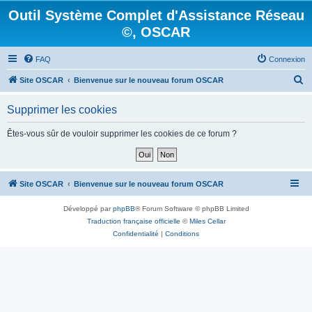
Outil Système Complet d'Assistance Réseau
©, OSCAR
FAQ
Connexion
R
Site OSCAR
Bienvenue sur le nouveau forum OSCAR
e
Supprimer les cookies
c
h
Êtes-vous sûr de vouloir supprimer les cookies de ce forum ?
e
r
c
Site OSCAR
Bienvenue sur le nouveau forum OSCAR
h
Développé par
phpBB
® Forum Software © phpBB Limited
e
Traduction française officielle
©
Miles Cellar
r
Confidentialité
|
Conditions