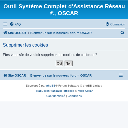
Outil Système Complet d'Assistance Réseau
©, OSCAR
FAQ
Connexion
R
Site OSCAR
Bienvenue sur le nouveau forum OSCAR
e
Supprimer les cookies
c
h
Êtes-vous sûr de vouloir supprimer les cookies de ce forum ?
e
r
c
Site OSCAR
Bienvenue sur le nouveau forum OSCAR
h
Développé par
phpBB
® Forum Software © phpBB Limited
e
Traduction française officielle
©
Miles Cellar
r
Confidentialité
|
Conditions