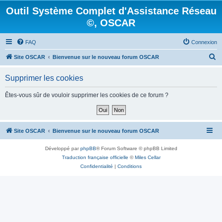
Outil Système Complet d'Assistance Réseau
©, OSCAR
FAQ
Connexion
R
Site OSCAR
Bienvenue sur le nouveau forum OSCAR
e
Supprimer les cookies
c
h
Êtes-vous sûr de vouloir supprimer les cookies de ce forum ?
e
r
c
Site OSCAR
Bienvenue sur le nouveau forum OSCAR
h
Développé par
phpBB
® Forum Software © phpBB Limited
e
Traduction française officielle
©
Miles Cellar
r
Confidentialité
|
Conditions