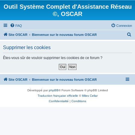
Outil Système Complet d'Assistance Réseau
©, OSCAR
FAQ
Connexion
R
Site OSCAR
Bienvenue sur le nouveau forum OSCAR
e
Supprimer les cookies
c
h
Êtes-vous sûr de vouloir supprimer les cookies de ce forum ?
e
r
c
Site OSCAR
Bienvenue sur le nouveau forum OSCAR
h
Développé par
phpBB
® Forum Software © phpBB Limited
e
Traduction française officielle
©
Miles Cellar
r
Confidentialité
|
Conditions