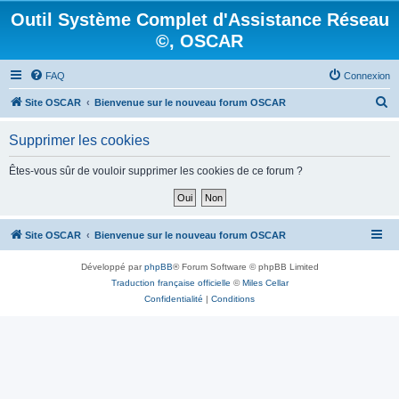
Outil Système Complet d'Assistance Réseau
©, OSCAR
FAQ
Connexion
R
Site OSCAR
Bienvenue sur le nouveau forum OSCAR
e
Supprimer les cookies
c
h
Êtes-vous sûr de vouloir supprimer les cookies de ce forum ?
e
r
c
Site OSCAR
Bienvenue sur le nouveau forum OSCAR
h
Développé par
phpBB
® Forum Software © phpBB Limited
e
Traduction française officielle
©
Miles Cellar
r
Confidentialité
|
Conditions