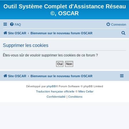
Outil Système Complet d'Assistance Réseau
©, OSCAR
FAQ
Connexion
R
Site OSCAR
Bienvenue sur le nouveau forum OSCAR
e
Supprimer les cookies
c
h
Êtes-vous sûr de vouloir supprimer les cookies de ce forum ?
e
r
c
Site OSCAR
Bienvenue sur le nouveau forum OSCAR
h
Développé par
phpBB
® Forum Software © phpBB Limited
e
Traduction française officielle
©
Miles Cellar
r
Confidentialité
|
Conditions