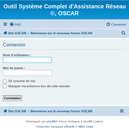
Outil Système Complet d'Assistance Réseau
©, OSCAR
FAQ
Connexion
R
Site OSCAR
Bienvenue sur le nouveau forum OSCAR
e
Connexion
c
h
Nom d’utilisateur :
e
r
Mot de passe :
c
Se souvenir de moi
h
Masquer ma présence lors de cette session
e
r
Site OSCAR
Bienvenue sur le nouveau forum OSCAR
Développé par
phpBB
® Forum Software © phpBB Limited
Traduction française officielle
©
Miles Cellar