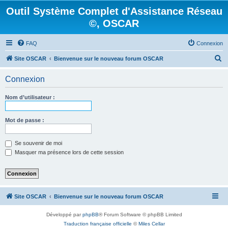
Outil Système Complet d'Assistance Réseau
©, OSCAR
FAQ
Connexion
R
Site OSCAR
Bienvenue sur le nouveau forum OSCAR
e
Connexion
c
h
Nom d’utilisateur :
e
r
Mot de passe :
c
Se souvenir de moi
h
Masquer ma présence lors de cette session
e
r
Site OSCAR
Bienvenue sur le nouveau forum OSCAR
Développé par
phpBB
® Forum Software © phpBB Limited
Traduction française officielle
©
Miles Cellar