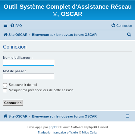
Outil Système Complet d'Assistance Réseau
©, OSCAR
FAQ
Connexion
R
Site OSCAR
Bienvenue sur le nouveau forum OSCAR
e
Connexion
c
h
Nom d’utilisateur :
e
r
Mot de passe :
c
Se souvenir de moi
h
Masquer ma présence lors de cette session
e
r
Site OSCAR
Bienvenue sur le nouveau forum OSCAR
Développé par
phpBB
® Forum Software © phpBB Limited
Traduction française officielle
©
Miles Cellar