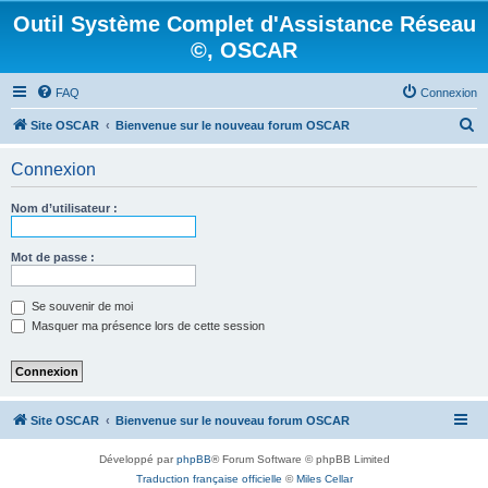
Outil Système Complet d'Assistance Réseau
©, OSCAR
FAQ
Connexion
R
Site OSCAR
Bienvenue sur le nouveau forum OSCAR
e
Connexion
c
h
Nom d’utilisateur :
e
r
Mot de passe :
c
Se souvenir de moi
h
Masquer ma présence lors de cette session
e
r
Site OSCAR
Bienvenue sur le nouveau forum OSCAR
Développé par
phpBB
® Forum Software © phpBB Limited
Traduction française officielle
©
Miles Cellar