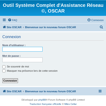
Outil Système Complet d'Assistance Réseau
©, OSCAR
FAQ
Connexion
R
Site OSCAR
Bienvenue sur le nouveau forum OSCAR
e
Connexion
c
h
Nom d’utilisateur :
e
r
Mot de passe :
c
Se souvenir de moi
h
Masquer ma présence lors de cette session
e
r
Site OSCAR
Bienvenue sur le nouveau forum OSCAR
Développé par
phpBB
® Forum Software © phpBB Limited
Traduction française officielle
©
Miles Cellar