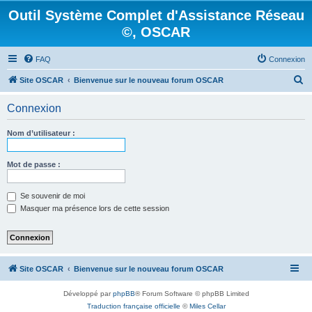
Outil Système Complet d'Assistance Réseau
©, OSCAR
FAQ
Connexion
R
Site OSCAR
Bienvenue sur le nouveau forum OSCAR
e
Connexion
c
h
Nom d’utilisateur :
e
r
Mot de passe :
c
Se souvenir de moi
h
Masquer ma présence lors de cette session
e
r
Site OSCAR
Bienvenue sur le nouveau forum OSCAR
Développé par
phpBB
® Forum Software © phpBB Limited
Traduction française officielle
©
Miles Cellar