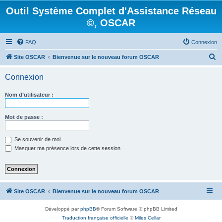
Outil Système Complet d'Assistance Réseau
©, OSCAR
FAQ
Connexion
R
Site OSCAR
Bienvenue sur le nouveau forum OSCAR
e
Connexion
c
h
Nom d’utilisateur :
e
r
Mot de passe :
c
Se souvenir de moi
h
Masquer ma présence lors de cette session
e
r
Site OSCAR
Bienvenue sur le nouveau forum OSCAR
Développé par
phpBB
® Forum Software © phpBB Limited
Traduction française officielle
©
Miles Cellar