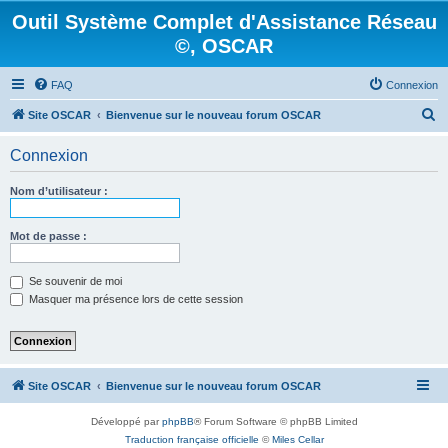
Outil Système Complet d'Assistance Réseau
©, OSCAR
FAQ
Connexion
R
Site OSCAR
Bienvenue sur le nouveau forum OSCAR
e
Connexion
c
h
Nom d’utilisateur :
e
r
Mot de passe :
c
Se souvenir de moi
h
Masquer ma présence lors de cette session
e
r
Site OSCAR
Bienvenue sur le nouveau forum OSCAR
Développé par
phpBB
® Forum Software © phpBB Limited
Traduction française officielle
©
Miles Cellar