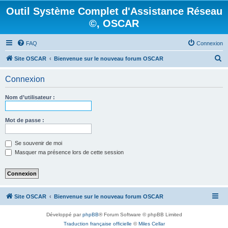
Outil Système Complet d'Assistance Réseau
©, OSCAR
FAQ
Connexion
R
Site OSCAR
Bienvenue sur le nouveau forum OSCAR
e
Connexion
c
h
Nom d’utilisateur :
e
r
Mot de passe :
c
Se souvenir de moi
h
Masquer ma présence lors de cette session
e
r
Site OSCAR
Bienvenue sur le nouveau forum OSCAR
Développé par
phpBB
® Forum Software © phpBB Limited
Traduction française officielle
©
Miles Cellar