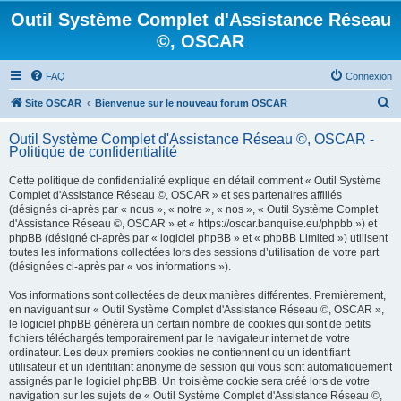
Outil Système Complet d'Assistance Réseau
©, OSCAR
FAQ
Connexion
R
Site OSCAR
Bienvenue sur le nouveau forum OSCAR
e
Outil Système Complet d'Assistance Réseau ©, OSCAR -
c
Politique de confidentialité
h
Cette politique de confidentialité explique en détail comment « Outil Système
e
Complet d'Assistance Réseau ©, OSCAR » et ses partenaires affiliés
(désignés ci-après par « nous », « notre », « nos », « Outil Système Complet
r
d'Assistance Réseau ©, OSCAR » et « https://oscar.banquise.eu/phpbb ») et
c
phpBB (désigné ci-après par « logiciel phpBB » et « phpBB Limited ») utilisent
toutes les informations collectées lors des sessions d’utilisation de votre part
h
(désignées ci-après par « vos informations »).
e
Vos informations sont collectées de deux manières différentes. Premièrement,
r
en naviguant sur « Outil Système Complet d'Assistance Réseau ©, OSCAR »,
le logiciel phpBB génèrera un certain nombre de cookies qui sont de petits
fichiers téléchargés temporairement par le navigateur internet de votre
ordinateur. Les deux premiers cookies ne contiennent qu’un identifiant
utilisateur et un identifiant anonyme de session qui vous sont automatiquement
assignés par le logiciel phpBB. Un troisième cookie sera créé lors de votre
navigation sur les sujets de « Outil Système Complet d'Assistance Réseau ©,