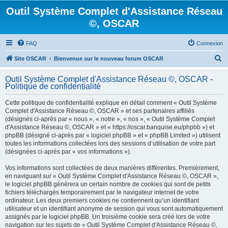
Outil Système Complet d'Assistance Réseau
©, OSCAR
FAQ
Connexion
R
Site OSCAR
Bienvenue sur le nouveau forum OSCAR
e
Outil Système Complet d'Assistance Réseau ©, OSCAR -
c
Politique de confidentialité
h
Cette politique de confidentialité explique en détail comment « Outil Système
e
Complet d'Assistance Réseau ©, OSCAR » et ses partenaires affiliés
(désignés ci-après par « nous », « notre », « nos », « Outil Système Complet
r
d'Assistance Réseau ©, OSCAR » et « https://oscar.banquise.eu/phpbb ») et
c
phpBB (désigné ci-après par « logiciel phpBB » et « phpBB Limited ») utilisent
toutes les informations collectées lors des sessions d’utilisation de votre part
h
(désignées ci-après par « vos informations »).
e
Vos informations sont collectées de deux manières différentes. Premièrement,
r
en naviguant sur « Outil Système Complet d'Assistance Réseau ©, OSCAR »,
le logiciel phpBB génèrera un certain nombre de cookies qui sont de petits
fichiers téléchargés temporairement par le navigateur internet de votre
ordinateur. Les deux premiers cookies ne contiennent qu’un identifiant
utilisateur et un identifiant anonyme de session qui vous sont automatiquement
assignés par le logiciel phpBB. Un troisième cookie sera créé lors de votre
navigation sur les sujets de « Outil Système Complet d'Assistance Réseau ©,