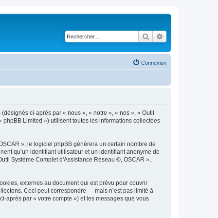
Rechercher
Recherche avancé
Connexion
désignés ci-après par « nous », « notre », « nos », « Outil
hpBB Limited ») utilisent toutes les informations collectées
 OSCAR », le logiciel phpBB génèrera un certain nombre de
ent qu’un identifiant utilisateur et un identifiant anonyme de
 « Outil Système Complet d'Assistance Réseau ©, OSCAR »,
okies, externes au document qui est prévu pour couvrir
lectons. Ceci peut correspondre — mais n’est pas limité à —
 ci-après par « votre compte ») et les messages que vous