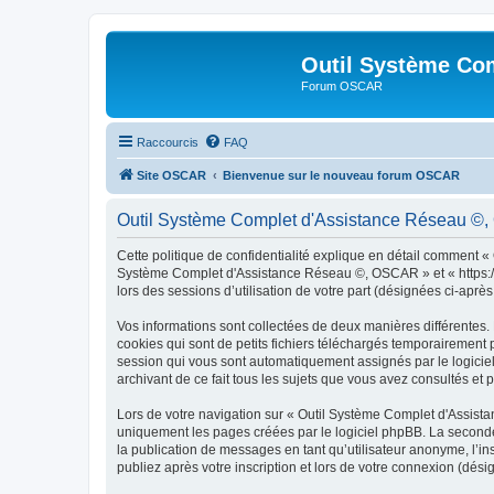
Outil Système Co
Forum OSCAR
Raccourcis
FAQ
Site OSCAR
Bienvenue sur le nouveau forum OSCAR
Outil Système Complet d'Assistance Réseau ©, O
Cette politique de confidentialité explique en détail comment «
Système Complet d'Assistance Réseau ©, OSCAR » et « https://os
lors des sessions d’utilisation de votre part (désignées ci-après
Vos informations sont collectées de deux manières différente
cookies qui sont de petits fichiers téléchargés temporairement p
session qui vous sont automatiquement assignés par le logicie
archivant de ce fait tous les sujets que vous avez consultés et p
Lors de votre navigation sur « Outil Système Complet d'Assis
uniquement les pages créées par le logiciel phpBB. La seconde
la publication de messages en tant qu’utilisateur anonyme, l’
publiez après votre inscription et lors de votre connexion (dés