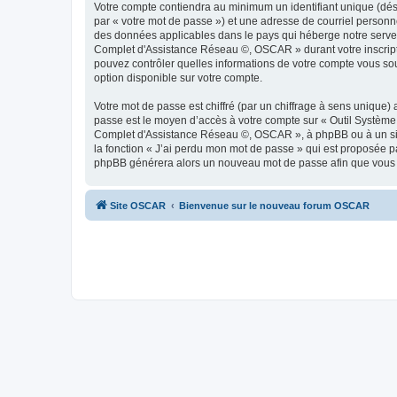
Votre compte contiendra au minimum un identifiant unique (dés
par « votre mot de passe ») et une adresse de courriel person
des données applicables dans le pays qui héberge notre serveur
Complet d'Assistance Réseau ©, OSCAR » durant votre inscripti
pouvez contrôler quelles informations de votre compte vous so
option disponible sur votre compte.
Votre mot de passe est chiffré (par un chiffrage à sens unique) 
passe est le moyen d’accès à votre compte sur « Outil Systèm
Complet d'Assistance Réseau ©, OSCAR », à phpBB ou à un site 
la fonction « J’ai perdu mon mot de passe » qui est proposée par
phpBB générera alors un nouveau mot de passe afin que vous p
Site OSCAR
Bienvenue sur le nouveau forum OSCAR