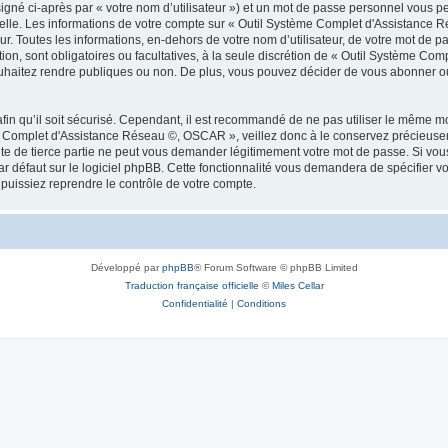
igné ci-après par « votre nom d’utilisateur ») et un mot de passe personnel vous p
nelle. Les informations de votre compte sur « Outil Système Complet d'Assistance 
. Toutes les informations, en-dehors de votre nom d’utilisateur, de votre mot de pa
on, sont obligatoires ou facultatives, à la seule discrétion de « Outil Système C
uhaitez rendre publiques ou non. De plus, vous pouvez décider de vous abonner ou 
afin qu’il soit sécurisé. Cependant, il est recommandé de ne pas utiliser le même mot
e Complet d'Assistance Réseau ©, OSCAR », veillez donc à le conservez précieusem
de tierce partie ne peut vous demander légitimement votre mot de passe. Si vous 
 défaut sur le logiciel phpBB. Cette fonctionnalité vous demandera de spécifier votre
uissiez reprendre le contrôle de votre compte.
Développé par
phpBB
® Forum Software © phpBB Limited
Traduction française officielle
©
Miles Cellar
Confidentialité
|
Conditions