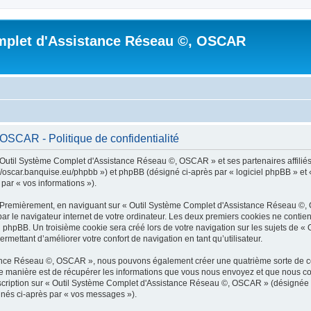
mplet d'Assistance Réseau ©, OSCAR
SCAR - Politique de confidentialité
 Outil Système Complet d'Assistance Réseau ©, OSCAR » et ses partenaires affiliés (
car.banquise.eu/phpbb ») et phpBB (désigné ci-après par « logiciel phpBB » et « p
 par « vos informations »).
s. Premièrement, en naviguant sur « Outil Système Complet d'Assistance Réseau ©,
ar le navigateur internet de votre ordinateur. Les deux premiers cookies ne contienn
l phpBB. Un troisième cookie sera créé lors de votre navigation sur les sujets de
ermettant d’améliorer votre confort de navigation en tant qu’utilisateur.
tance Réseau ©, OSCAR », nous pouvons également créer une quatrième sorte de co
 manière est de récupérer les informations que vous nous envoyez et que nous col
inscription sur « Outil Système Complet d'Assistance Réseau ©, OSCAR » (désignée
ignés ci-après par « vos messages »).