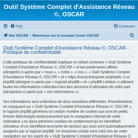
Outil Système Complet d'Assistance Réseau
©, OSCAR
FAQ
Connexion
R
Site OSCAR
Bienvenue sur le nouveau forum OSCAR
e
Outil Système Complet d'Assistance Réseau ©, OSCAR -
c
Politique de confidentialité
h
Cette politique de confidentialité explique en détail comment « Outil Système
e
Complet d'Assistance Réseau ©, OSCAR » et ses partenaires affiliés
(désignés ci-après par « nous », « notre », « nos », « Outil Système Complet
r
d'Assistance Réseau ©, OSCAR » et « https://oscar.banquise.eu/phpbb ») et
c
phpBB (désigné ci-après par « logiciel phpBB » et « phpBB Limited ») utilisent
toutes les informations collectées lors des sessions d’utilisation de votre part
h
(désignées ci-après par « vos informations »).
e
Vos informations sont collectées de deux manières différentes. Premièrement,
r
en naviguant sur « Outil Système Complet d'Assistance Réseau ©, OSCAR »,
le logiciel phpBB génèrera un certain nombre de cookies qui sont de petits
fichiers téléchargés temporairement par le navigateur internet de votre
ordinateur. Les deux premiers cookies ne contiennent qu’un identifiant
utilisateur et un identifiant anonyme de session qui vous sont automatiquement
assignés par le logiciel phpBB. Un troisième cookie sera créé lors de votre
navigation sur les sujets de « Outil Système Complet d'Assistance Réseau ©,