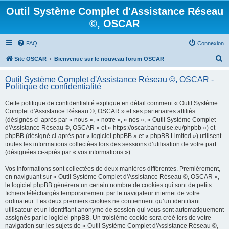
Outil Système Complet d'Assistance Réseau
©, OSCAR
FAQ
Connexion
R
Site OSCAR
Bienvenue sur le nouveau forum OSCAR
e
Outil Système Complet d'Assistance Réseau ©, OSCAR -
c
Politique de confidentialité
h
Cette politique de confidentialité explique en détail comment « Outil Système
e
Complet d'Assistance Réseau ©, OSCAR » et ses partenaires affiliés
(désignés ci-après par « nous », « notre », « nos », « Outil Système Complet
r
d'Assistance Réseau ©, OSCAR » et « https://oscar.banquise.eu/phpbb ») et
c
phpBB (désigné ci-après par « logiciel phpBB » et « phpBB Limited ») utilisent
toutes les informations collectées lors des sessions d’utilisation de votre part
h
(désignées ci-après par « vos informations »).
e
Vos informations sont collectées de deux manières différentes. Premièrement,
r
en naviguant sur « Outil Système Complet d'Assistance Réseau ©, OSCAR »,
le logiciel phpBB génèrera un certain nombre de cookies qui sont de petits
fichiers téléchargés temporairement par le navigateur internet de votre
ordinateur. Les deux premiers cookies ne contiennent qu’un identifiant
utilisateur et un identifiant anonyme de session qui vous sont automatiquement
assignés par le logiciel phpBB. Un troisième cookie sera créé lors de votre
navigation sur les sujets de « Outil Système Complet d'Assistance Réseau ©,