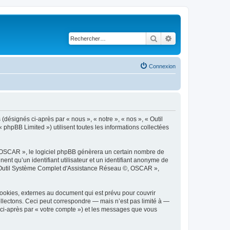
Rechercher
Recherche avancé
Connexion
désignés ci-après par « nous », « notre », « nos », « Outil
hpBB Limited ») utilisent toutes les informations collectées
 OSCAR », le logiciel phpBB génèrera un certain nombre de
ent qu’un identifiant utilisateur et un identifiant anonyme de
 « Outil Système Complet d'Assistance Réseau ©, OSCAR »,
okies, externes au document qui est prévu pour couvrir
lectons. Ceci peut correspondre — mais n’est pas limité à —
 ci-après par « votre compte ») et les messages que vous