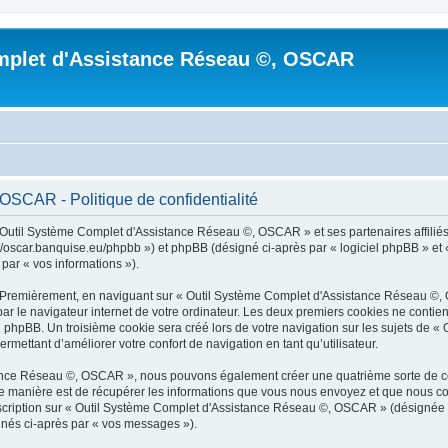
mplet d'Assistance Réseau ©, OSCAR
SCAR - Politique de confidentialité
 Outil Système Complet d'Assistance Réseau ©, OSCAR » et ses partenaires affiliés (
car.banquise.eu/phpbb ») et phpBB (désigné ci-après par « logiciel phpBB » et « p
 par « vos informations »).
s. Premièrement, en naviguant sur « Outil Système Complet d'Assistance Réseau ©,
ar le navigateur internet de votre ordinateur. Les deux premiers cookies ne contienn
l phpBB. Un troisième cookie sera créé lors de votre navigation sur les sujets de
ermettant d’améliorer votre confort de navigation en tant qu’utilisateur.
tance Réseau ©, OSCAR », nous pouvons également créer une quatrième sorte de co
 manière est de récupérer les informations que vous nous envoyez et que nous col
inscription sur « Outil Système Complet d'Assistance Réseau ©, OSCAR » (désignée
ignés ci-après par « vos messages »).