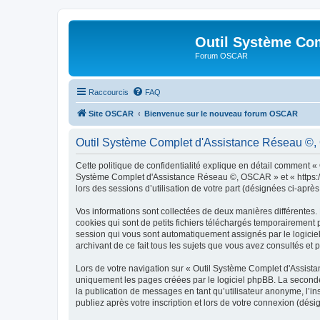
Outil Système Co
Forum OSCAR
Raccourcis
FAQ
Site OSCAR
Bienvenue sur le nouveau forum OSCAR
Outil Système Complet d'Assistance Réseau ©, O
Cette politique de confidentialité explique en détail comment «
Système Complet d'Assistance Réseau ©, OSCAR » et « https://os
lors des sessions d’utilisation de votre part (désignées ci-après
Vos informations sont collectées de deux manières différente
cookies qui sont de petits fichiers téléchargés temporairement p
session qui vous sont automatiquement assignés par le logicie
archivant de ce fait tous les sujets que vous avez consultés et p
Lors de votre navigation sur « Outil Système Complet d'Assis
uniquement les pages créées par le logiciel phpBB. La seconde
la publication de messages en tant qu’utilisateur anonyme, l’
publiez après votre inscription et lors de votre connexion (dés