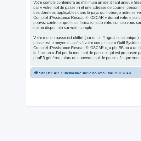
Votre compte contiendra au minimum un identifiant unique (dés
par « votre mot de passe ») et une adresse de courriel person
des données applicables dans le pays qui héberge notre serveur
Complet d'Assistance Réseau ©, OSCAR » durant votre inscripti
pouvez contrôler quelles informations de votre compte vous so
option disponible sur votre compte.
Votre mot de passe est chiffré (par un chiffrage à sens unique) 
passe est le moyen d’accès à votre compte sur « Outil Systèm
Complet d'Assistance Réseau ©, OSCAR », à phpBB ou à un site 
la fonction « J’ai perdu mon mot de passe » qui est proposée par
phpBB générera alors un nouveau mot de passe afin que vous p
Site OSCAR
Bienvenue sur le nouveau forum OSCAR