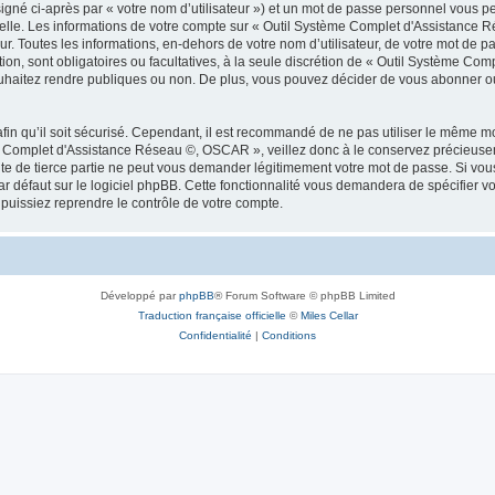
igné ci-après par « votre nom d’utilisateur ») et un mot de passe personnel vous p
nelle. Les informations de votre compte sur « Outil Système Complet d'Assistance 
. Toutes les informations, en-dehors de votre nom d’utilisateur, de votre mot de pa
on, sont obligatoires ou facultatives, à la seule discrétion de « Outil Système C
uhaitez rendre publiques ou non. De plus, vous pouvez décider de vous abonner ou 
afin qu’il soit sécurisé. Cependant, il est recommandé de ne pas utiliser le même mot
e Complet d'Assistance Réseau ©, OSCAR », veillez donc à le conservez précieusem
de tierce partie ne peut vous demander légitimement votre mot de passe. Si vous 
 défaut sur le logiciel phpBB. Cette fonctionnalité vous demandera de spécifier votre
uissiez reprendre le contrôle de votre compte.
Développé par
phpBB
® Forum Software © phpBB Limited
Traduction française officielle
©
Miles Cellar
Confidentialité
|
Conditions