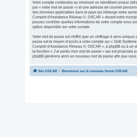
Votre compte contiendra au minimum un identifiant unique (dés
par « votre mot de passe ») et une adresse de courriel person
des données applicables dans le pays qui héberge notre serveur
Complet d'Assistance Réseau ©, OSCAR » durant votre inscripti
pouvez contrôler quelles informations de votre compte vous so
option disponible sur votre compte.
Votre mot de passe est chiffré (par un chiffrage à sens unique) 
passe est le moyen d’accès à votre compte sur « Outil Systèm
Complet d'Assistance Réseau ©, OSCAR », à phpBB ou à un site 
la fonction « J’ai perdu mon mot de passe » qui est proposée par
phpBB générera alors un nouveau mot de passe afin que vous p
Site OSCAR
Bienvenue sur le nouveau forum OSCAR