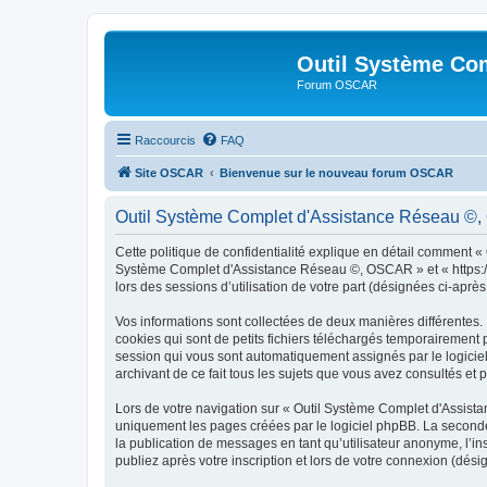
Outil Système Co
Forum OSCAR
Raccourcis
FAQ
Site OSCAR
Bienvenue sur le nouveau forum OSCAR
Outil Système Complet d'Assistance Réseau ©, O
Cette politique de confidentialité explique en détail comment «
Système Complet d'Assistance Réseau ©, OSCAR » et « https://os
lors des sessions d’utilisation de votre part (désignées ci-après
Vos informations sont collectées de deux manières différente
cookies qui sont de petits fichiers téléchargés temporairement p
session qui vous sont automatiquement assignés par le logicie
archivant de ce fait tous les sujets que vous avez consultés et p
Lors de votre navigation sur « Outil Système Complet d'Assis
uniquement les pages créées par le logiciel phpBB. La seconde
la publication de messages en tant qu’utilisateur anonyme, l’
publiez après votre inscription et lors de votre connexion (dés