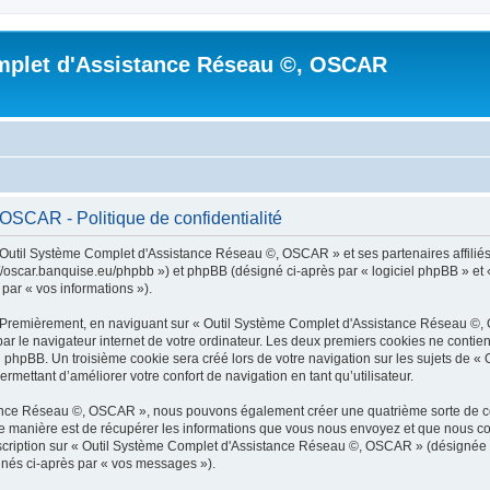
mplet d'Assistance Réseau ©, OSCAR
SCAR - Politique de confidentialité
 Outil Système Complet d'Assistance Réseau ©, OSCAR » et ses partenaires affiliés (
car.banquise.eu/phpbb ») et phpBB (désigné ci-après par « logiciel phpBB » et « p
 par « vos informations »).
s. Premièrement, en naviguant sur « Outil Système Complet d'Assistance Réseau ©,
ar le navigateur internet de votre ordinateur. Les deux premiers cookies ne contienn
l phpBB. Un troisième cookie sera créé lors de votre navigation sur les sujets de
ermettant d’améliorer votre confort de navigation en tant qu’utilisateur.
tance Réseau ©, OSCAR », nous pouvons également créer une quatrième sorte de co
 manière est de récupérer les informations que vous nous envoyez et que nous col
inscription sur « Outil Système Complet d'Assistance Réseau ©, OSCAR » (désignée
ignés ci-après par « vos messages »).