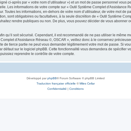
igné ci-après par « votre nom d’utilisateur ») et un mot de passe personnel vous p
nelle. Les informations de votre compte sur « Outil Système Complet d'Assistance 
. Toutes les informations, en-dehors de votre nom d’utilisateur, de votre mot de pa
on, sont obligatoires ou facultatives, à la seule discrétion de « Outil Système C
uhaitez rendre publiques ou non. De plus, vous pouvez décider de vous abonner ou 
afin qu’il soit sécurisé. Cependant, il est recommandé de ne pas utiliser le même mot
e Complet d'Assistance Réseau ©, OSCAR », veillez donc à le conservez précieusem
de tierce partie ne peut vous demander légitimement votre mot de passe. Si vous 
 défaut sur le logiciel phpBB. Cette fonctionnalité vous demandera de spécifier votre
uissiez reprendre le contrôle de votre compte.
Développé par
phpBB
® Forum Software © phpBB Limited
Traduction française officielle
©
Miles Cellar
Confidentialité
|
Conditions