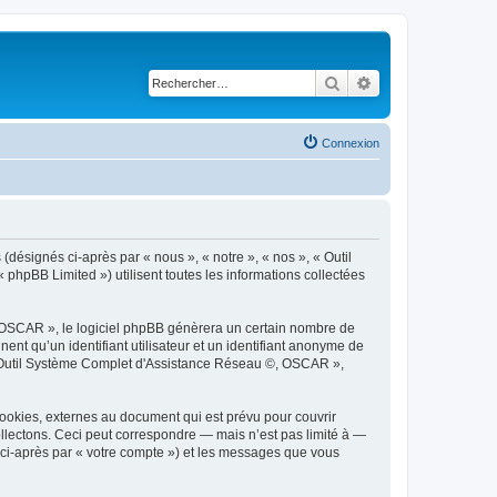
Rechercher
Recherche avancé
Connexion
désignés ci-après par « nous », « notre », « nos », « Outil
hpBB Limited ») utilisent toutes les informations collectées
 OSCAR », le logiciel phpBB génèrera un certain nombre de
ent qu’un identifiant utilisateur et un identifiant anonyme de
 « Outil Système Complet d'Assistance Réseau ©, OSCAR »,
okies, externes au document qui est prévu pour couvrir
lectons. Ceci peut correspondre — mais n’est pas limité à —
 ci-après par « votre compte ») et les messages que vous