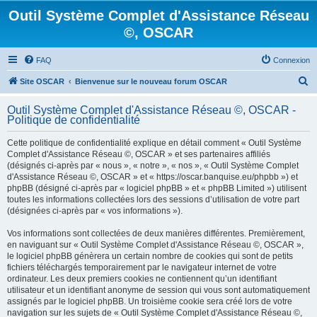
Outil Système Complet d'Assistance Réseau
©, OSCAR
FAQ
Connexion
R
Site OSCAR
Bienvenue sur le nouveau forum OSCAR
e
Outil Système Complet d'Assistance Réseau ©, OSCAR -
c
Politique de confidentialité
h
Cette politique de confidentialité explique en détail comment « Outil Système
e
Complet d'Assistance Réseau ©, OSCAR » et ses partenaires affiliés
(désignés ci-après par « nous », « notre », « nos », « Outil Système Complet
r
d'Assistance Réseau ©, OSCAR » et « https://oscar.banquise.eu/phpbb ») et
c
phpBB (désigné ci-après par « logiciel phpBB » et « phpBB Limited ») utilisent
toutes les informations collectées lors des sessions d’utilisation de votre part
h
(désignées ci-après par « vos informations »).
e
Vos informations sont collectées de deux manières différentes. Premièrement,
r
en naviguant sur « Outil Système Complet d'Assistance Réseau ©, OSCAR »,
le logiciel phpBB génèrera un certain nombre de cookies qui sont de petits
fichiers téléchargés temporairement par le navigateur internet de votre
ordinateur. Les deux premiers cookies ne contiennent qu’un identifiant
utilisateur et un identifiant anonyme de session qui vous sont automatiquement
assignés par le logiciel phpBB. Un troisième cookie sera créé lors de votre
navigation sur les sujets de « Outil Système Complet d'Assistance Réseau ©,