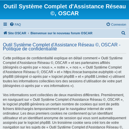
Outil Système Complet d'Assistance Réseau
©, OSCAR
FAQ
Connexion
R
Site OSCAR
Bienvenue sur le nouveau forum OSCAR
e
Outil Système Complet d'Assistance Réseau ©, OSCAR -
c
Politique de confidentialité
h
Cette politique de confidentialité explique en détail comment « Outil Système
e
Complet d'Assistance Réseau ©, OSCAR » et ses partenaires affiliés
(désignés ci-après par « nous », « notre », « nos », « Outil Système Complet
r
d'Assistance Réseau ©, OSCAR » et « https://oscar.banquise.eu/phpbb ») et
c
phpBB (désigné ci-après par « logiciel phpBB » et « phpBB Limited ») utilisent
toutes les informations collectées lors des sessions d’utilisation de votre part
h
(désignées ci-après par « vos informations »).
e
Vos informations sont collectées de deux manières différentes. Premièrement,
r
en naviguant sur « Outil Système Complet d'Assistance Réseau ©, OSCAR »,
le logiciel phpBB génèrera un certain nombre de cookies qui sont de petits
fichiers téléchargés temporairement par le navigateur internet de votre
ordinateur. Les deux premiers cookies ne contiennent qu’un identifiant
utilisateur et un identifiant anonyme de session qui vous sont automatiquement
assignés par le logiciel phpBB. Un troisième cookie sera créé lors de votre
navigation sur les sujets de « Outil Système Complet d'Assistance Réseau ©,