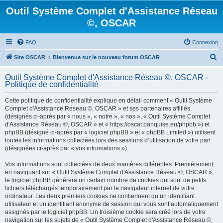
Outil Système Complet d'Assistance Réseau
©, OSCAR
FAQ
Connexion
R
Site OSCAR
Bienvenue sur le nouveau forum OSCAR
e
Outil Système Complet d'Assistance Réseau ©, OSCAR -
c
Politique de confidentialité
h
Cette politique de confidentialité explique en détail comment « Outil Système
e
Complet d'Assistance Réseau ©, OSCAR » et ses partenaires affiliés
(désignés ci-après par « nous », « notre », « nos », « Outil Système Complet
r
d'Assistance Réseau ©, OSCAR » et « https://oscar.banquise.eu/phpbb ») et
c
phpBB (désigné ci-après par « logiciel phpBB » et « phpBB Limited ») utilisent
toutes les informations collectées lors des sessions d’utilisation de votre part
h
(désignées ci-après par « vos informations »).
e
Vos informations sont collectées de deux manières différentes. Premièrement,
r
en naviguant sur « Outil Système Complet d'Assistance Réseau ©, OSCAR »,
le logiciel phpBB génèrera un certain nombre de cookies qui sont de petits
fichiers téléchargés temporairement par le navigateur internet de votre
ordinateur. Les deux premiers cookies ne contiennent qu’un identifiant
utilisateur et un identifiant anonyme de session qui vous sont automatiquement
assignés par le logiciel phpBB. Un troisième cookie sera créé lors de votre
navigation sur les sujets de « Outil Système Complet d'Assistance Réseau ©,