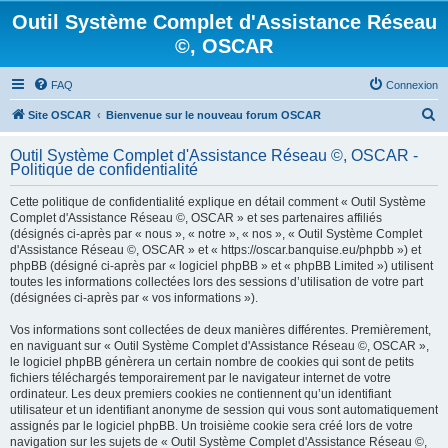
Outil Système Complet d'Assistance Réseau
©, OSCAR
FAQ
Connexion
R
Site OSCAR
Bienvenue sur le nouveau forum OSCAR
e
Outil Système Complet d'Assistance Réseau ©, OSCAR -
c
Politique de confidentialité
h
Cette politique de confidentialité explique en détail comment « Outil Système
e
Complet d'Assistance Réseau ©, OSCAR » et ses partenaires affiliés
(désignés ci-après par « nous », « notre », « nos », « Outil Système Complet
r
d'Assistance Réseau ©, OSCAR » et « https://oscar.banquise.eu/phpbb ») et
c
phpBB (désigné ci-après par « logiciel phpBB » et « phpBB Limited ») utilisent
toutes les informations collectées lors des sessions d’utilisation de votre part
h
(désignées ci-après par « vos informations »).
e
Vos informations sont collectées de deux manières différentes. Premièrement,
r
en naviguant sur « Outil Système Complet d'Assistance Réseau ©, OSCAR »,
le logiciel phpBB génèrera un certain nombre de cookies qui sont de petits
fichiers téléchargés temporairement par le navigateur internet de votre
ordinateur. Les deux premiers cookies ne contiennent qu’un identifiant
utilisateur et un identifiant anonyme de session qui vous sont automatiquement
assignés par le logiciel phpBB. Un troisième cookie sera créé lors de votre
navigation sur les sujets de « Outil Système Complet d'Assistance Réseau ©,