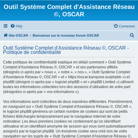
Outil Système Complet d'Assistance Réseau
©, OSCAR
FAQ
Connexion
R
Site OSCAR
Bienvenue sur le nouveau forum OSCAR
e
Outil Système Complet d'Assistance Réseau ©, OSCAR -
c
Politique de confidentialité
h
Cette politique de confidentialité explique en détail comment « Outil Système
e
Complet d'Assistance Réseau ©, OSCAR » et ses partenaires affiliés
(désignés ci-après par « nous », « notre », « nos », « Outil Système Complet
r
d'Assistance Réseau ©, OSCAR » et « https://oscar.banquise.eu/phpbb ») et
c
phpBB (désigné ci-après par « logiciel phpBB » et « phpBB Limited ») utilisent
toutes les informations collectées lors des sessions d’utilisation de votre part
h
(désignées ci-après par « vos informations »).
e
Vos informations sont collectées de deux manières différentes. Premièrement,
r
en naviguant sur « Outil Système Complet d'Assistance Réseau ©, OSCAR »,
le logiciel phpBB génèrera un certain nombre de cookies qui sont de petits
fichiers téléchargés temporairement par le navigateur internet de votre
ordinateur. Les deux premiers cookies ne contiennent qu’un identifiant
utilisateur et un identifiant anonyme de session qui vous sont automatiquement
assignés par le logiciel phpBB. Un troisième cookie sera créé lors de votre
navigation sur les sujets de « Outil Système Complet d'Assistance Réseau ©,