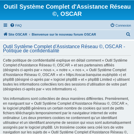
Outil Système Complet d'Assistance Réseau
©, OSCAR
FAQ
Connexion
R
Site OSCAR
Bienvenue sur le nouveau forum OSCAR
e
Outil Système Complet d'Assistance Réseau ©, OSCAR -
c
Politique de confidentialité
h
Cette politique de confidentialité explique en détail comment « Outil Système
e
Complet d'Assistance Réseau ©, OSCAR » et ses partenaires affiliés
(désignés ci-après par « nous », « notre », « nos », « Outil Système Complet
r
d'Assistance Réseau ©, OSCAR » et « https://oscar.banquise.eu/phpbb ») et
c
phpBB (désigné ci-après par « logiciel phpBB » et « phpBB Limited ») utilisent
toutes les informations collectées lors des sessions d’utilisation de votre part
h
(désignées ci-après par « vos informations »).
e
Vos informations sont collectées de deux manières différentes. Premièrement,
r
en naviguant sur « Outil Système Complet d'Assistance Réseau ©, OSCAR »,
le logiciel phpBB génèrera un certain nombre de cookies qui sont de petits
fichiers téléchargés temporairement par le navigateur internet de votre
ordinateur. Les deux premiers cookies ne contiennent qu’un identifiant
utilisateur et un identifiant anonyme de session qui vous sont automatiquement
assignés par le logiciel phpBB. Un troisième cookie sera créé lors de votre
navigation sur les sujets de « Outil Système Complet d'Assistance Réseau ©,