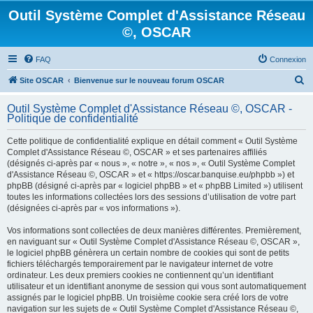
Outil Système Complet d'Assistance Réseau
©, OSCAR
FAQ
Connexion
R
Site OSCAR
Bienvenue sur le nouveau forum OSCAR
e
Outil Système Complet d'Assistance Réseau ©, OSCAR -
c
Politique de confidentialité
h
Cette politique de confidentialité explique en détail comment « Outil Système
e
Complet d'Assistance Réseau ©, OSCAR » et ses partenaires affiliés
(désignés ci-après par « nous », « notre », « nos », « Outil Système Complet
r
d'Assistance Réseau ©, OSCAR » et « https://oscar.banquise.eu/phpbb ») et
c
phpBB (désigné ci-après par « logiciel phpBB » et « phpBB Limited ») utilisent
toutes les informations collectées lors des sessions d’utilisation de votre part
h
(désignées ci-après par « vos informations »).
e
Vos informations sont collectées de deux manières différentes. Premièrement,
r
en naviguant sur « Outil Système Complet d'Assistance Réseau ©, OSCAR »,
le logiciel phpBB génèrera un certain nombre de cookies qui sont de petits
fichiers téléchargés temporairement par le navigateur internet de votre
ordinateur. Les deux premiers cookies ne contiennent qu’un identifiant
utilisateur et un identifiant anonyme de session qui vous sont automatiquement
assignés par le logiciel phpBB. Un troisième cookie sera créé lors de votre
navigation sur les sujets de « Outil Système Complet d'Assistance Réseau ©,