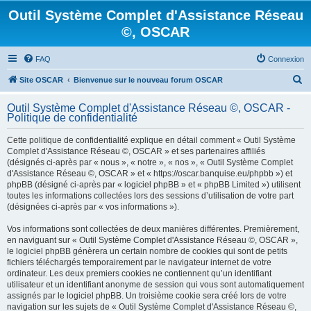
Outil Système Complet d'Assistance Réseau
©, OSCAR
FAQ
Connexion
R
Site OSCAR
Bienvenue sur le nouveau forum OSCAR
e
Outil Système Complet d'Assistance Réseau ©, OSCAR -
c
Politique de confidentialité
h
Cette politique de confidentialité explique en détail comment « Outil Système
e
Complet d'Assistance Réseau ©, OSCAR » et ses partenaires affiliés
(désignés ci-après par « nous », « notre », « nos », « Outil Système Complet
r
d'Assistance Réseau ©, OSCAR » et « https://oscar.banquise.eu/phpbb ») et
c
phpBB (désigné ci-après par « logiciel phpBB » et « phpBB Limited ») utilisent
toutes les informations collectées lors des sessions d’utilisation de votre part
h
(désignées ci-après par « vos informations »).
e
Vos informations sont collectées de deux manières différentes. Premièrement,
r
en naviguant sur « Outil Système Complet d'Assistance Réseau ©, OSCAR »,
le logiciel phpBB génèrera un certain nombre de cookies qui sont de petits
fichiers téléchargés temporairement par le navigateur internet de votre
ordinateur. Les deux premiers cookies ne contiennent qu’un identifiant
utilisateur et un identifiant anonyme de session qui vous sont automatiquement
assignés par le logiciel phpBB. Un troisième cookie sera créé lors de votre
navigation sur les sujets de « Outil Système Complet d'Assistance Réseau ©,