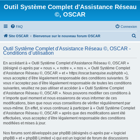
Outil Système Complet d'Assistance Réseau
©, OSCAR
FAQ
Connexion
R
Site OSCAR
Bienvenue sur le nouveau forum OSCAR
e
Outil Système Complet d'Assistance Réseau ©, OSCAR -
c
Conditions d’utilisation
h
En accédant à « Outil Système Complet d'Assistance Réseau ©, OSCAR »
e
(désigné ci-après par « nous », « notre », « nos », « Outil Système Complet
d'Assistance Réseau ©, OSCAR » et « https://oscar.banquise.eu/phpbb »),
r
vous acceptez d’être légalement responsable des conditions suivantes. Si
c
vous n’acceptez pas d’être légalement responsable de toutes les conditions
suivantes, veuillez ne pas utiliser et accéder à « Outil Système Complet
h
d'Assistance Réseau ©, OSCAR ». Nous pouvons modifier ces conditions à
e
n’importe quel moment et nous essaierons de vous informer de ces
modifications, bien que nous vous conseillons de vérifier régulièrement par
r
vous-même. En effet, si vous continuez à participer à « Outil Système Complet
d'Assistance Réseau ©, OSCAR » après que des modifications aient été
effectuées, vous acceptez d’être légalement responsable des conditions
modifiées et mises à jour.
Nos forums sont développés par phpBB (désignés ci-après par « logiciel
phpBB » et « phpBB Limited ») qui est un logiciel de forum de discussions