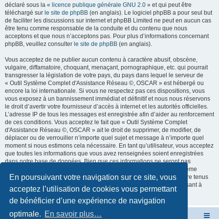
déclaré sous la «
licence publique générale GNU 2.0
» et qui peut être
téléchargé sur
le site de phpBB
(en anglais). Le logiciel phpBB a pour seul but
de faciliter les discussions sur internet et phpBB Limited ne peut en aucun cas
être tenu comme responsable de la conduite et du contenu que nous
acceptons et que nous n’acceptons pas. Pour plus d’informations concernant
phpBB, veuillez consulter
le site de phpBB
(en anglais).
Vous acceptez de ne publier aucun contenu à caractère abusif, obscène,
vulgaire, diffamatoire, choquant, menaçant, pornographique, etc. qui pourrait
transgresser la législation de votre pays, du pays dans lequel le serveur de
« Outil Système Complet d'Assistance Réseau ©, OSCAR » est hébergé ou
encore la loi internationale. Si vous ne respectez pas ces dispositions, vous
vous exposez à un bannissement immédiat et définitif et nous nous réservons
le droit d’avertir votre fournisseur d’accès à internet et les autorités officielles.
L’adresse IP de tous les messages est enregistrée afin d’aider au renforcement
de ces conditions. Vous acceptez le fait que « Outil Système Complet
d'Assistance Réseau ©, OSCAR » ait le droit de supprimer, de modifier, de
déplacer ou de verrouiller n’importe quel sujet et message à n’importe quel
moment si nous estimons cela nécessaire. En tant qu’utilisateur, vous acceptez
que toutes les informations que vous avez renseignées soient enregistrées
dans notre base de données. Bien que ces informations ne seront pas
diffusées à une tierce partie sans votre consentement, ni « Outil Système
En poursuivant votre navigation sur ce site, vous
Complet d'Assistance Réseau ©, OSCAR », ni phpBB, ne pourront être tenus
comme responsables en cas de tentative de piratage informatique visant à
acceptez l’utilisation de cookies vous permettant
compromettre vos données.
de bénéficier d’une expérience de navigation
optimale.
En savoir plus…
Site OSCAR
Bienvenue sur le nouveau forum OSCAR