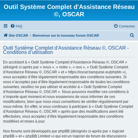
Outil Système Complet d'Assistance Réseau
©, OSCAR
FAQ
Connexion
R
Site OSCAR
Bienvenue sur le nouveau forum OSCAR
e
Outil Système Complet d'Assistance Réseau ©, OSCAR -
c
Conditions d’utilisation
h
En accédant à « Outil Système Complet d'Assistance Réseau ©, OSCAR »
e
(désigné ci-après par « nous », « notre », « nos », « Outil Système Complet
d'Assistance Réseau ©, OSCAR » et « https://oscar.banquise.eu/phpbb »),
r
vous acceptez d’être légalement responsable des conditions suivantes. Si
c
vous n’acceptez pas d’être légalement responsable de toutes les conditions
suivantes, veuillez ne pas utiliser et accéder à « Outil Système Complet
h
d'Assistance Réseau ©, OSCAR ». Nous pouvons modifier ces conditions à
e
n’importe quel moment et nous essaierons de vous informer de ces
modifications, bien que nous vous conseillons de vérifier régulièrement par
r
vous-même. En effet, si vous continuez à participer à « Outil Système Complet
d'Assistance Réseau ©, OSCAR » après que des modifications aient été
effectuées, vous acceptez d’être légalement responsable des conditions
modifiées et mises à jour.
Nos forums sont développés par phpBB (désignés ci-après par « logiciel
phpBB » et « phpBB Limited ») qui est un logiciel de forum de discussions