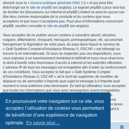
déclaré sous la «
licence publique générale GNU 2.0
» et qui peut être
téléchargé sur
le site de phpBB
(en anglais). Le logiciel phpBB a pour seul but
de faciliter les discussions sur internet et phpBB Limited ne peut en aucun cas
être tenu comme responsable de la conduite et du contenu que nous
acceptons et que nous n’acceptons pas. Pour plus d’informations concernant
phpBB, veuillez consulter
le site de phpBB
(en anglais).
Vous acceptez de ne publier aucun contenu à caractère abusif, obscène,
vulgaire, diffamatoire, choquant, menaçant, pornographique, etc. qui pourrait
transgresser la législation de votre pays, du pays dans lequel le serveur de
« Outil Système Complet d'Assistance Réseau ©, OSCAR » est hébergé ou
encore la loi internationale. Si vous ne respectez pas ces dispositions, vous
vous exposez à un bannissement immédiat et définitif et nous nous réservons
le droit d’avertir votre fournisseur d’accès à internet et les autorités officielles.
L’adresse IP de tous les messages est enregistrée afin d’aider au renforcement
de ces conditions. Vous acceptez le fait que « Outil Système Complet
d'Assistance Réseau ©, OSCAR » ait le droit de supprimer, de modifier, de
déplacer ou de verrouiller n’importe quel sujet et message à n’importe quel
moment si nous estimons cela nécessaire. En tant qu’utilisateur, vous acceptez
que toutes les informations que vous avez renseignées soient enregistrées
dans notre base de données. Bien que ces informations ne seront pas
diffusées à une tierce partie sans votre consentement, ni « Outil Système
En poursuivant votre navigation sur ce site, vous
Complet d'Assistance Réseau ©, OSCAR », ni phpBB, ne pourront être tenus
acceptez l’utilisation de cookies vous permettant
comme responsables en cas de tentative de piratage informatique visant à
compromettre vos données.
de bénéficier d’une expérience de navigation
optimale.
En savoir plus…
Site OSCAR
Bienvenue sur le nouveau forum OSCAR