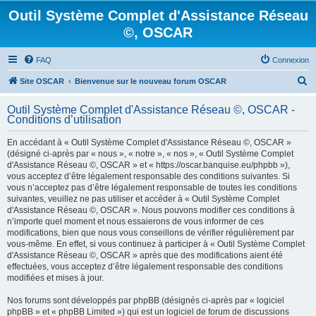
Outil Système Complet d'Assistance Réseau
©, OSCAR
FAQ
Connexion
R
Site OSCAR
Bienvenue sur le nouveau forum OSCAR
e
Outil Système Complet d'Assistance Réseau ©, OSCAR -
c
Conditions d’utilisation
h
En accédant à « Outil Système Complet d'Assistance Réseau ©, OSCAR »
e
(désigné ci-après par « nous », « notre », « nos », « Outil Système Complet
d'Assistance Réseau ©, OSCAR » et « https://oscar.banquise.eu/phpbb »),
r
vous acceptez d’être légalement responsable des conditions suivantes. Si
c
vous n’acceptez pas d’être légalement responsable de toutes les conditions
suivantes, veuillez ne pas utiliser et accéder à « Outil Système Complet
h
d'Assistance Réseau ©, OSCAR ». Nous pouvons modifier ces conditions à
e
n’importe quel moment et nous essaierons de vous informer de ces
modifications, bien que nous vous conseillons de vérifier régulièrement par
r
vous-même. En effet, si vous continuez à participer à « Outil Système Complet
d'Assistance Réseau ©, OSCAR » après que des modifications aient été
effectuées, vous acceptez d’être légalement responsable des conditions
modifiées et mises à jour.
Nos forums sont développés par phpBB (désignés ci-après par « logiciel
phpBB » et « phpBB Limited ») qui est un logiciel de forum de discussions