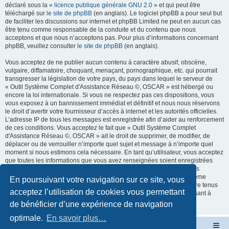
déclaré sous la «
licence publique générale GNU 2.0
» et qui peut être
téléchargé sur
le site de phpBB
(en anglais). Le logiciel phpBB a pour seul but
de faciliter les discussions sur internet et phpBB Limited ne peut en aucun cas
être tenu comme responsable de la conduite et du contenu que nous
acceptons et que nous n’acceptons pas. Pour plus d’informations concernant
phpBB, veuillez consulter
le site de phpBB
(en anglais).
Vous acceptez de ne publier aucun contenu à caractère abusif, obscène,
vulgaire, diffamatoire, choquant, menaçant, pornographique, etc. qui pourrait
transgresser la législation de votre pays, du pays dans lequel le serveur de
« Outil Système Complet d'Assistance Réseau ©, OSCAR » est hébergé ou
encore la loi internationale. Si vous ne respectez pas ces dispositions, vous
vous exposez à un bannissement immédiat et définitif et nous nous réservons
le droit d’avertir votre fournisseur d’accès à internet et les autorités officielles.
L’adresse IP de tous les messages est enregistrée afin d’aider au renforcement
de ces conditions. Vous acceptez le fait que « Outil Système Complet
d'Assistance Réseau ©, OSCAR » ait le droit de supprimer, de modifier, de
déplacer ou de verrouiller n’importe quel sujet et message à n’importe quel
moment si nous estimons cela nécessaire. En tant qu’utilisateur, vous acceptez
que toutes les informations que vous avez renseignées soient enregistrées
dans notre base de données. Bien que ces informations ne seront pas
diffusées à une tierce partie sans votre consentement, ni « Outil Système
En poursuivant votre navigation sur ce site, vous
Complet d'Assistance Réseau ©, OSCAR », ni phpBB, ne pourront être tenus
acceptez l’utilisation de cookies vous permettant
comme responsables en cas de tentative de piratage informatique visant à
compromettre vos données.
de bénéficier d’une expérience de navigation
optimale.
En savoir plus…
Site OSCAR
Bienvenue sur le nouveau forum OSCAR