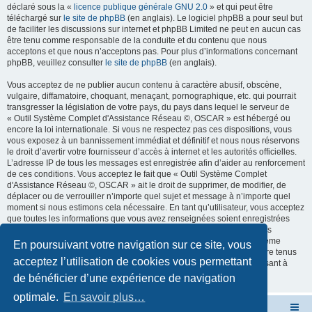
déclaré sous la «
licence publique générale GNU 2.0
» et qui peut être
téléchargé sur
le site de phpBB
(en anglais). Le logiciel phpBB a pour seul but
de faciliter les discussions sur internet et phpBB Limited ne peut en aucun cas
être tenu comme responsable de la conduite et du contenu que nous
acceptons et que nous n’acceptons pas. Pour plus d’informations concernant
phpBB, veuillez consulter
le site de phpBB
(en anglais).
Vous acceptez de ne publier aucun contenu à caractère abusif, obscène,
vulgaire, diffamatoire, choquant, menaçant, pornographique, etc. qui pourrait
transgresser la législation de votre pays, du pays dans lequel le serveur de
« Outil Système Complet d'Assistance Réseau ©, OSCAR » est hébergé ou
encore la loi internationale. Si vous ne respectez pas ces dispositions, vous
vous exposez à un bannissement immédiat et définitif et nous nous réservons
le droit d’avertir votre fournisseur d’accès à internet et les autorités officielles.
L’adresse IP de tous les messages est enregistrée afin d’aider au renforcement
de ces conditions. Vous acceptez le fait que « Outil Système Complet
d'Assistance Réseau ©, OSCAR » ait le droit de supprimer, de modifier, de
déplacer ou de verrouiller n’importe quel sujet et message à n’importe quel
moment si nous estimons cela nécessaire. En tant qu’utilisateur, vous acceptez
que toutes les informations que vous avez renseignées soient enregistrées
dans notre base de données. Bien que ces informations ne seront pas
diffusées à une tierce partie sans votre consentement, ni « Outil Système
En poursuivant votre navigation sur ce site, vous
Complet d'Assistance Réseau ©, OSCAR », ni phpBB, ne pourront être tenus
acceptez l’utilisation de cookies vous permettant
comme responsables en cas de tentative de piratage informatique visant à
compromettre vos données.
de bénéficier d’une expérience de navigation
optimale.
En savoir plus…
Site OSCAR
Bienvenue sur le nouveau forum OSCAR