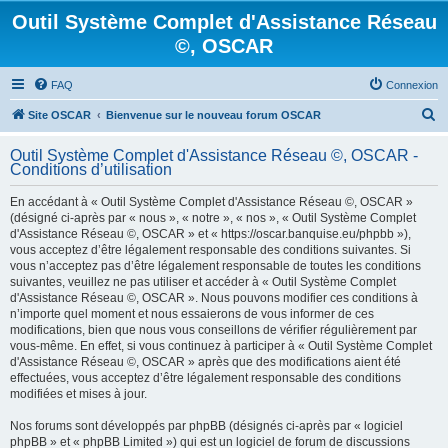
Outil Système Complet d'Assistance Réseau
©, OSCAR
FAQ
Connexion
R
Site OSCAR
Bienvenue sur le nouveau forum OSCAR
e
Outil Système Complet d'Assistance Réseau ©, OSCAR -
c
Conditions d’utilisation
h
En accédant à « Outil Système Complet d'Assistance Réseau ©, OSCAR »
e
(désigné ci-après par « nous », « notre », « nos », « Outil Système Complet
d'Assistance Réseau ©, OSCAR » et « https://oscar.banquise.eu/phpbb »),
r
vous acceptez d’être légalement responsable des conditions suivantes. Si
c
vous n’acceptez pas d’être légalement responsable de toutes les conditions
suivantes, veuillez ne pas utiliser et accéder à « Outil Système Complet
h
d'Assistance Réseau ©, OSCAR ». Nous pouvons modifier ces conditions à
e
n’importe quel moment et nous essaierons de vous informer de ces
modifications, bien que nous vous conseillons de vérifier régulièrement par
r
vous-même. En effet, si vous continuez à participer à « Outil Système Complet
d'Assistance Réseau ©, OSCAR » après que des modifications aient été
effectuées, vous acceptez d’être légalement responsable des conditions
modifiées et mises à jour.
Nos forums sont développés par phpBB (désignés ci-après par « logiciel
phpBB » et « phpBB Limited ») qui est un logiciel de forum de discussions