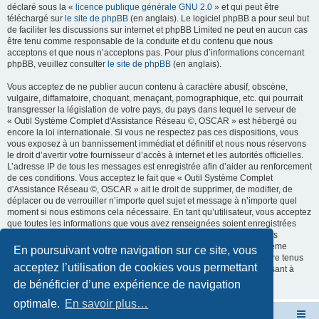
déclaré sous la «
licence publique générale GNU 2.0
» et qui peut être
téléchargé sur
le site de phpBB
(en anglais). Le logiciel phpBB a pour seul but
de faciliter les discussions sur internet et phpBB Limited ne peut en aucun cas
être tenu comme responsable de la conduite et du contenu que nous
acceptons et que nous n’acceptons pas. Pour plus d’informations concernant
phpBB, veuillez consulter
le site de phpBB
(en anglais).
Vous acceptez de ne publier aucun contenu à caractère abusif, obscène,
vulgaire, diffamatoire, choquant, menaçant, pornographique, etc. qui pourrait
transgresser la législation de votre pays, du pays dans lequel le serveur de
« Outil Système Complet d'Assistance Réseau ©, OSCAR » est hébergé ou
encore la loi internationale. Si vous ne respectez pas ces dispositions, vous
vous exposez à un bannissement immédiat et définitif et nous nous réservons
le droit d’avertir votre fournisseur d’accès à internet et les autorités officielles.
L’adresse IP de tous les messages est enregistrée afin d’aider au renforcement
de ces conditions. Vous acceptez le fait que « Outil Système Complet
d'Assistance Réseau ©, OSCAR » ait le droit de supprimer, de modifier, de
déplacer ou de verrouiller n’importe quel sujet et message à n’importe quel
moment si nous estimons cela nécessaire. En tant qu’utilisateur, vous acceptez
que toutes les informations que vous avez renseignées soient enregistrées
dans notre base de données. Bien que ces informations ne seront pas
diffusées à une tierce partie sans votre consentement, ni « Outil Système
En poursuivant votre navigation sur ce site, vous
Complet d'Assistance Réseau ©, OSCAR », ni phpBB, ne pourront être tenus
acceptez l’utilisation de cookies vous permettant
comme responsables en cas de tentative de piratage informatique visant à
compromettre vos données.
de bénéficier d’une expérience de navigation
optimale.
En savoir plus…
Site OSCAR
Bienvenue sur le nouveau forum OSCAR