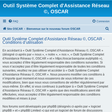
Outil Système Complet d'Assistance Réseau
©, OSCAR
FAQ
Connexion
R
Site OSCAR
Bienvenue sur le nouveau forum OSCAR
e
Outil Système Complet d'Assistance Réseau ©, OSCAR -
c
Conditions d’utilisation
h
En accédant à « Outil Système Complet d'Assistance Réseau ©, OSCAR »
e
(désigné ci-après par « nous », « notre », « nos », « Outil Système Complet
d'Assistance Réseau ©, OSCAR » et « https://oscar.banquise.eu/phpbb »),
r
vous acceptez d’être légalement responsable des conditions suivantes. Si
c
vous n’acceptez pas d’être légalement responsable de toutes les conditions
suivantes, veuillez ne pas utiliser et accéder à « Outil Système Complet
h
d'Assistance Réseau ©, OSCAR ». Nous pouvons modifier ces conditions à
e
n’importe quel moment et nous essaierons de vous informer de ces
modifications, bien que nous vous conseillons de vérifier régulièrement par
r
vous-même. En effet, si vous continuez à participer à « Outil Système Complet
d'Assistance Réseau ©, OSCAR » après que des modifications aient été
effectuées, vous acceptez d’être légalement responsable des conditions
modifiées et mises à jour.
Nos forums sont développés par phpBB (désignés ci-après par « logiciel
phpBB » et « phpBB Limited ») qui est un logiciel de forum de discussions