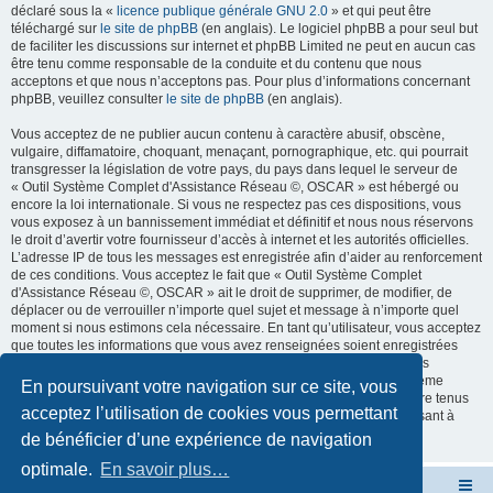
déclaré sous la «
licence publique générale GNU 2.0
» et qui peut être
téléchargé sur
le site de phpBB
(en anglais). Le logiciel phpBB a pour seul but
de faciliter les discussions sur internet et phpBB Limited ne peut en aucun cas
être tenu comme responsable de la conduite et du contenu que nous
acceptons et que nous n’acceptons pas. Pour plus d’informations concernant
phpBB, veuillez consulter
le site de phpBB
(en anglais).
Vous acceptez de ne publier aucun contenu à caractère abusif, obscène,
vulgaire, diffamatoire, choquant, menaçant, pornographique, etc. qui pourrait
transgresser la législation de votre pays, du pays dans lequel le serveur de
« Outil Système Complet d'Assistance Réseau ©, OSCAR » est hébergé ou
encore la loi internationale. Si vous ne respectez pas ces dispositions, vous
vous exposez à un bannissement immédiat et définitif et nous nous réservons
le droit d’avertir votre fournisseur d’accès à internet et les autorités officielles.
L’adresse IP de tous les messages est enregistrée afin d’aider au renforcement
de ces conditions. Vous acceptez le fait que « Outil Système Complet
d'Assistance Réseau ©, OSCAR » ait le droit de supprimer, de modifier, de
déplacer ou de verrouiller n’importe quel sujet et message à n’importe quel
moment si nous estimons cela nécessaire. En tant qu’utilisateur, vous acceptez
que toutes les informations que vous avez renseignées soient enregistrées
dans notre base de données. Bien que ces informations ne seront pas
diffusées à une tierce partie sans votre consentement, ni « Outil Système
En poursuivant votre navigation sur ce site, vous
Complet d'Assistance Réseau ©, OSCAR », ni phpBB, ne pourront être tenus
acceptez l’utilisation de cookies vous permettant
comme responsables en cas de tentative de piratage informatique visant à
compromettre vos données.
de bénéficier d’une expérience de navigation
optimale.
En savoir plus…
Site OSCAR
Bienvenue sur le nouveau forum OSCAR