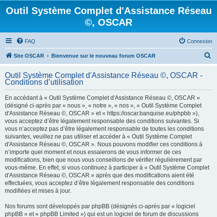
Outil Système Complet d'Assistance Réseau
©, OSCAR
FAQ
Connexion
R
Site OSCAR
Bienvenue sur le nouveau forum OSCAR
e
Outil Système Complet d'Assistance Réseau ©, OSCAR -
c
Conditions d’utilisation
h
En accédant à « Outil Système Complet d'Assistance Réseau ©, OSCAR »
e
(désigné ci-après par « nous », « notre », « nos », « Outil Système Complet
d'Assistance Réseau ©, OSCAR » et « https://oscar.banquise.eu/phpbb »),
r
vous acceptez d’être légalement responsable des conditions suivantes. Si
c
vous n’acceptez pas d’être légalement responsable de toutes les conditions
suivantes, veuillez ne pas utiliser et accéder à « Outil Système Complet
h
d'Assistance Réseau ©, OSCAR ». Nous pouvons modifier ces conditions à
e
n’importe quel moment et nous essaierons de vous informer de ces
modifications, bien que nous vous conseillons de vérifier régulièrement par
r
vous-même. En effet, si vous continuez à participer à « Outil Système Complet
d'Assistance Réseau ©, OSCAR » après que des modifications aient été
effectuées, vous acceptez d’être légalement responsable des conditions
modifiées et mises à jour.
Nos forums sont développés par phpBB (désignés ci-après par « logiciel
phpBB » et « phpBB Limited ») qui est un logiciel de forum de discussions