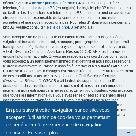
déclaré sous la «
licence publique générale GNU 2.0
» et qui peut être
téléchargé sur
le site de phpBB
(en anglais). Le logiciel phpBB a pour seul but
de faciliter les discussions sur internet et phpBB Limited ne peut en aucun cas
être tenu comme responsable de la conduite et du contenu que nous
acceptons et que nous n’acceptons pas. Pour plus d’informations concernant
phpBB, veuillez consulter
le site de phpBB
(en anglais).
Vous acceptez de ne publier aucun contenu à caractère abusif, obscène,
vulgaire, diffamatoire, choquant, menaçant, pornographique, etc. qui pourrait
transgresser la législation de votre pays, du pays dans lequel le serveur de
« Outil Système Complet d'Assistance Réseau ©, OSCAR » est hébergé ou
encore la loi internationale. Si vous ne respectez pas ces dispositions, vous
vous exposez à un bannissement immédiat et définitif et nous nous réservons
le droit d’avertir votre fournisseur d’accès à internet et les autorités officielles.
L’adresse IP de tous les messages est enregistrée afin d’aider au renforcement
de ces conditions. Vous acceptez le fait que « Outil Système Complet
d'Assistance Réseau ©, OSCAR » ait le droit de supprimer, de modifier, de
déplacer ou de verrouiller n’importe quel sujet et message à n’importe quel
moment si nous estimons cela nécessaire. En tant qu’utilisateur, vous acceptez
que toutes les informations que vous avez renseignées soient enregistrées
dans notre base de données. Bien que ces informations ne seront pas
diffusées à une tierce partie sans votre consentement, ni « Outil Système
En poursuivant votre navigation sur ce site, vous
Complet d'Assistance Réseau ©, OSCAR », ni phpBB, ne pourront être tenus
comme responsables en cas de tentative de piratage informatique visant à
acceptez l’utilisation de cookies vous permettant
compromettre vos données.
de bénéficier d’une expérience de navigation
optimale.
En savoir plus…
Site OSCAR
Bienvenue sur le nouveau forum OSCAR