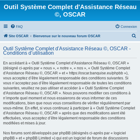
Outil Système Complet d'Assistance Réseau
©, OSCAR
FAQ
Connexion
R
Site OSCAR
Bienvenue sur le nouveau forum OSCAR
e
Outil Système Complet d'Assistance Réseau ©, OSCAR -
c
Conditions d’utilisation
h
En accédant à « Outil Système Complet d'Assistance Réseau ©, OSCAR »
e
(désigné ci-après par « nous », « notre », « nos », « Outil Système Complet
d'Assistance Réseau ©, OSCAR » et « https://oscar.banquise.eu/phpbb »),
r
vous acceptez d’être légalement responsable des conditions suivantes. Si
c
vous n’acceptez pas d’être légalement responsable de toutes les conditions
suivantes, veuillez ne pas utiliser et accéder à « Outil Système Complet
h
d'Assistance Réseau ©, OSCAR ». Nous pouvons modifier ces conditions à
e
n’importe quel moment et nous essaierons de vous informer de ces
modifications, bien que nous vous conseillons de vérifier régulièrement par
r
vous-même. En effet, si vous continuez à participer à « Outil Système Complet
d'Assistance Réseau ©, OSCAR » après que des modifications aient été
effectuées, vous acceptez d’être légalement responsable des conditions
modifiées et mises à jour.
Nos forums sont développés par phpBB (désignés ci-après par « logiciel
phpBB » et « phpBB Limited ») qui est un logiciel de forum de discussions