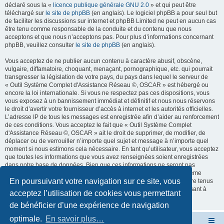
déclaré sous la «
licence publique générale GNU 2.0
» et qui peut être
téléchargé sur
le site de phpBB
(en anglais). Le logiciel phpBB a pour seul but
de faciliter les discussions sur internet et phpBB Limited ne peut en aucun cas
être tenu comme responsable de la conduite et du contenu que nous
acceptons et que nous n’acceptons pas. Pour plus d’informations concernant
phpBB, veuillez consulter
le site de phpBB
(en anglais).
Vous acceptez de ne publier aucun contenu à caractère abusif, obscène,
vulgaire, diffamatoire, choquant, menaçant, pornographique, etc. qui pourrait
transgresser la législation de votre pays, du pays dans lequel le serveur de
« Outil Système Complet d'Assistance Réseau ©, OSCAR » est hébergé ou
encore la loi internationale. Si vous ne respectez pas ces dispositions, vous
vous exposez à un bannissement immédiat et définitif et nous nous réservons
le droit d’avertir votre fournisseur d’accès à internet et les autorités officielles.
L’adresse IP de tous les messages est enregistrée afin d’aider au renforcement
de ces conditions. Vous acceptez le fait que « Outil Système Complet
d'Assistance Réseau ©, OSCAR » ait le droit de supprimer, de modifier, de
déplacer ou de verrouiller n’importe quel sujet et message à n’importe quel
moment si nous estimons cela nécessaire. En tant qu’utilisateur, vous acceptez
que toutes les informations que vous avez renseignées soient enregistrées
dans notre base de données. Bien que ces informations ne seront pas
diffusées à une tierce partie sans votre consentement, ni « Outil Système
En poursuivant votre navigation sur ce site, vous
Complet d'Assistance Réseau ©, OSCAR », ni phpBB, ne pourront être tenus
comme responsables en cas de tentative de piratage informatique visant à
acceptez l’utilisation de cookies vous permettant
compromettre vos données.
de bénéficier d’une expérience de navigation
optimale.
En savoir plus…
Site OSCAR
Bienvenue sur le nouveau forum OSCAR