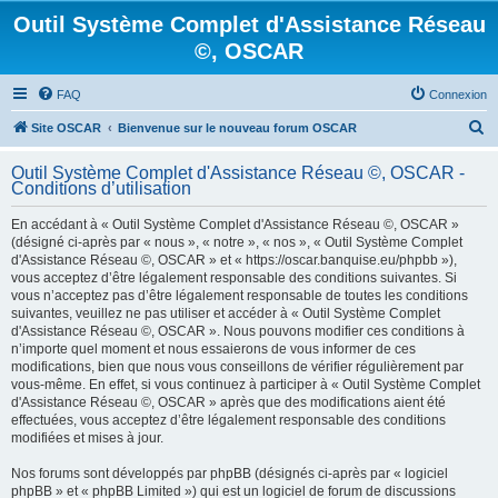
Outil Système Complet d'Assistance Réseau
©, OSCAR
FAQ
Connexion
R
Site OSCAR
Bienvenue sur le nouveau forum OSCAR
e
Outil Système Complet d'Assistance Réseau ©, OSCAR -
c
Conditions d’utilisation
h
En accédant à « Outil Système Complet d'Assistance Réseau ©, OSCAR »
e
(désigné ci-après par « nous », « notre », « nos », « Outil Système Complet
d'Assistance Réseau ©, OSCAR » et « https://oscar.banquise.eu/phpbb »),
r
vous acceptez d’être légalement responsable des conditions suivantes. Si
c
vous n’acceptez pas d’être légalement responsable de toutes les conditions
suivantes, veuillez ne pas utiliser et accéder à « Outil Système Complet
h
d'Assistance Réseau ©, OSCAR ». Nous pouvons modifier ces conditions à
e
n’importe quel moment et nous essaierons de vous informer de ces
modifications, bien que nous vous conseillons de vérifier régulièrement par
r
vous-même. En effet, si vous continuez à participer à « Outil Système Complet
d'Assistance Réseau ©, OSCAR » après que des modifications aient été
effectuées, vous acceptez d’être légalement responsable des conditions
modifiées et mises à jour.
Nos forums sont développés par phpBB (désignés ci-après par « logiciel
phpBB » et « phpBB Limited ») qui est un logiciel de forum de discussions