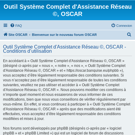
Outil Système Complet d'Assistance Réseau
©, OSCAR
FAQ
Connexion
R
Site OSCAR
Bienvenue sur le nouveau forum OSCAR
e
Outil Système Complet d'Assistance Réseau ©, OSCAR -
c
Conditions d’utilisation
h
En accédant à « Outil Système Complet d'Assistance Réseau ©, OSCAR »
e
(désigné ci-après par « nous », « notre », « nos », « Outil Système Complet
d'Assistance Réseau ©, OSCAR » et « https://oscar.banquise.eu/phpbb »),
r
vous acceptez d’être légalement responsable des conditions suivantes. Si
c
vous n’acceptez pas d’être légalement responsable de toutes les conditions
suivantes, veuillez ne pas utiliser et accéder à « Outil Système Complet
h
d'Assistance Réseau ©, OSCAR ». Nous pouvons modifier ces conditions à
e
n’importe quel moment et nous essaierons de vous informer de ces
modifications, bien que nous vous conseillons de vérifier régulièrement par
r
vous-même. En effet, si vous continuez à participer à « Outil Système Complet
d'Assistance Réseau ©, OSCAR » après que des modifications aient été
effectuées, vous acceptez d’être légalement responsable des conditions
modifiées et mises à jour.
Nos forums sont développés par phpBB (désignés ci-après par « logiciel
phpBB » et « phpBB Limited ») qui est un logiciel de forum de discussions