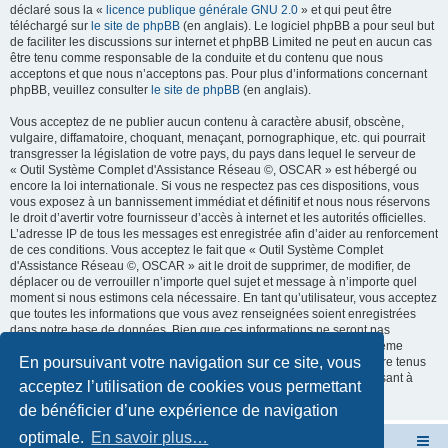
déclaré sous la «
licence publique générale GNU 2.0
» et qui peut être
téléchargé sur
le site de phpBB
(en anglais). Le logiciel phpBB a pour seul but
de faciliter les discussions sur internet et phpBB Limited ne peut en aucun cas
être tenu comme responsable de la conduite et du contenu que nous
acceptons et que nous n’acceptons pas. Pour plus d’informations concernant
phpBB, veuillez consulter
le site de phpBB
(en anglais).
Vous acceptez de ne publier aucun contenu à caractère abusif, obscène,
vulgaire, diffamatoire, choquant, menaçant, pornographique, etc. qui pourrait
transgresser la législation de votre pays, du pays dans lequel le serveur de
« Outil Système Complet d'Assistance Réseau ©, OSCAR » est hébergé ou
encore la loi internationale. Si vous ne respectez pas ces dispositions, vous
vous exposez à un bannissement immédiat et définitif et nous nous réservons
le droit d’avertir votre fournisseur d’accès à internet et les autorités officielles.
L’adresse IP de tous les messages est enregistrée afin d’aider au renforcement
de ces conditions. Vous acceptez le fait que « Outil Système Complet
d'Assistance Réseau ©, OSCAR » ait le droit de supprimer, de modifier, de
déplacer ou de verrouiller n’importe quel sujet et message à n’importe quel
moment si nous estimons cela nécessaire. En tant qu’utilisateur, vous acceptez
que toutes les informations que vous avez renseignées soient enregistrées
dans notre base de données. Bien que ces informations ne seront pas
diffusées à une tierce partie sans votre consentement, ni « Outil Système
En poursuivant votre navigation sur ce site, vous
Complet d'Assistance Réseau ©, OSCAR », ni phpBB, ne pourront être tenus
comme responsables en cas de tentative de piratage informatique visant à
acceptez l’utilisation de cookies vous permettant
compromettre vos données.
de bénéficier d’une expérience de navigation
optimale.
En savoir plus…
Site OSCAR
Bienvenue sur le nouveau forum OSCAR