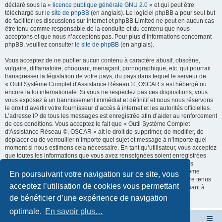
déclaré sous la «
licence publique générale GNU 2.0
» et qui peut être
téléchargé sur
le site de phpBB
(en anglais). Le logiciel phpBB a pour seul but
de faciliter les discussions sur internet et phpBB Limited ne peut en aucun cas
être tenu comme responsable de la conduite et du contenu que nous
acceptons et que nous n’acceptons pas. Pour plus d’informations concernant
phpBB, veuillez consulter
le site de phpBB
(en anglais).
Vous acceptez de ne publier aucun contenu à caractère abusif, obscène,
vulgaire, diffamatoire, choquant, menaçant, pornographique, etc. qui pourrait
transgresser la législation de votre pays, du pays dans lequel le serveur de
« Outil Système Complet d'Assistance Réseau ©, OSCAR » est hébergé ou
encore la loi internationale. Si vous ne respectez pas ces dispositions, vous
vous exposez à un bannissement immédiat et définitif et nous nous réservons
le droit d’avertir votre fournisseur d’accès à internet et les autorités officielles.
L’adresse IP de tous les messages est enregistrée afin d’aider au renforcement
de ces conditions. Vous acceptez le fait que « Outil Système Complet
d'Assistance Réseau ©, OSCAR » ait le droit de supprimer, de modifier, de
déplacer ou de verrouiller n’importe quel sujet et message à n’importe quel
moment si nous estimons cela nécessaire. En tant qu’utilisateur, vous acceptez
que toutes les informations que vous avez renseignées soient enregistrées
dans notre base de données. Bien que ces informations ne seront pas
diffusées à une tierce partie sans votre consentement, ni « Outil Système
En poursuivant votre navigation sur ce site, vous
Complet d'Assistance Réseau ©, OSCAR », ni phpBB, ne pourront être tenus
acceptez l’utilisation de cookies vous permettant
comme responsables en cas de tentative de piratage informatique visant à
compromettre vos données.
de bénéficier d’une expérience de navigation
optimale.
En savoir plus…
Site OSCAR
Bienvenue sur le nouveau forum OSCAR