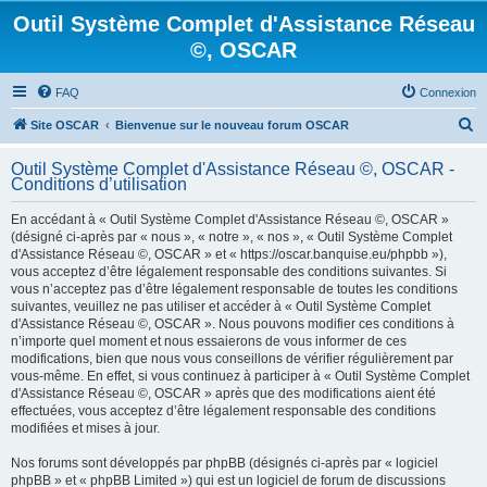
Outil Système Complet d'Assistance Réseau
©, OSCAR
FAQ
Connexion
R
Site OSCAR
Bienvenue sur le nouveau forum OSCAR
e
Outil Système Complet d'Assistance Réseau ©, OSCAR -
c
Conditions d’utilisation
h
En accédant à « Outil Système Complet d'Assistance Réseau ©, OSCAR »
e
(désigné ci-après par « nous », « notre », « nos », « Outil Système Complet
d'Assistance Réseau ©, OSCAR » et « https://oscar.banquise.eu/phpbb »),
r
vous acceptez d’être légalement responsable des conditions suivantes. Si
c
vous n’acceptez pas d’être légalement responsable de toutes les conditions
suivantes, veuillez ne pas utiliser et accéder à « Outil Système Complet
h
d'Assistance Réseau ©, OSCAR ». Nous pouvons modifier ces conditions à
e
n’importe quel moment et nous essaierons de vous informer de ces
modifications, bien que nous vous conseillons de vérifier régulièrement par
r
vous-même. En effet, si vous continuez à participer à « Outil Système Complet
d'Assistance Réseau ©, OSCAR » après que des modifications aient été
effectuées, vous acceptez d’être légalement responsable des conditions
modifiées et mises à jour.
Nos forums sont développés par phpBB (désignés ci-après par « logiciel
phpBB » et « phpBB Limited ») qui est un logiciel de forum de discussions