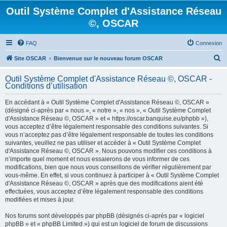
Outil Système Complet d'Assistance Réseau
©, OSCAR
FAQ
Connexion
R
Site OSCAR
Bienvenue sur le nouveau forum OSCAR
e
Outil Système Complet d'Assistance Réseau ©, OSCAR -
c
Conditions d’utilisation
h
En accédant à « Outil Système Complet d'Assistance Réseau ©, OSCAR »
e
(désigné ci-après par « nous », « notre », « nos », « Outil Système Complet
d'Assistance Réseau ©, OSCAR » et « https://oscar.banquise.eu/phpbb »),
r
vous acceptez d’être légalement responsable des conditions suivantes. Si
c
vous n’acceptez pas d’être légalement responsable de toutes les conditions
suivantes, veuillez ne pas utiliser et accéder à « Outil Système Complet
h
d'Assistance Réseau ©, OSCAR ». Nous pouvons modifier ces conditions à
e
n’importe quel moment et nous essaierons de vous informer de ces
modifications, bien que nous vous conseillons de vérifier régulièrement par
r
vous-même. En effet, si vous continuez à participer à « Outil Système Complet
d'Assistance Réseau ©, OSCAR » après que des modifications aient été
effectuées, vous acceptez d’être légalement responsable des conditions
modifiées et mises à jour.
Nos forums sont développés par phpBB (désignés ci-après par « logiciel
phpBB » et « phpBB Limited ») qui est un logiciel de forum de discussions