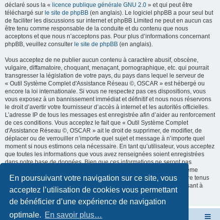
déclaré sous la «
licence publique générale GNU 2.0
» et qui peut être
téléchargé sur
le site de phpBB
(en anglais). Le logiciel phpBB a pour seul but
de faciliter les discussions sur internet et phpBB Limited ne peut en aucun cas
être tenu comme responsable de la conduite et du contenu que nous
acceptons et que nous n’acceptons pas. Pour plus d’informations concernant
phpBB, veuillez consulter
le site de phpBB
(en anglais).
Vous acceptez de ne publier aucun contenu à caractère abusif, obscène,
vulgaire, diffamatoire, choquant, menaçant, pornographique, etc. qui pourrait
transgresser la législation de votre pays, du pays dans lequel le serveur de
« Outil Système Complet d'Assistance Réseau ©, OSCAR » est hébergé ou
encore la loi internationale. Si vous ne respectez pas ces dispositions, vous
vous exposez à un bannissement immédiat et définitif et nous nous réservons
le droit d’avertir votre fournisseur d’accès à internet et les autorités officielles.
L’adresse IP de tous les messages est enregistrée afin d’aider au renforcement
de ces conditions. Vous acceptez le fait que « Outil Système Complet
d'Assistance Réseau ©, OSCAR » ait le droit de supprimer, de modifier, de
déplacer ou de verrouiller n’importe quel sujet et message à n’importe quel
moment si nous estimons cela nécessaire. En tant qu’utilisateur, vous acceptez
que toutes les informations que vous avez renseignées soient enregistrées
dans notre base de données. Bien que ces informations ne seront pas
diffusées à une tierce partie sans votre consentement, ni « Outil Système
En poursuivant votre navigation sur ce site, vous
Complet d'Assistance Réseau ©, OSCAR », ni phpBB, ne pourront être tenus
comme responsables en cas de tentative de piratage informatique visant à
acceptez l’utilisation de cookies vous permettant
compromettre vos données.
de bénéficier d’une expérience de navigation
optimale.
En savoir plus…
Site OSCAR
Bienvenue sur le nouveau forum OSCAR