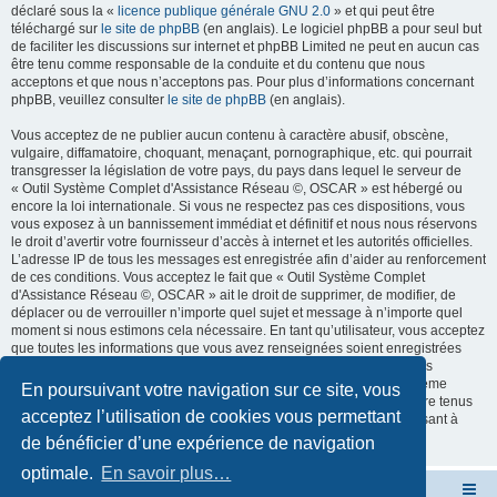
déclaré sous la «
licence publique générale GNU 2.0
» et qui peut être
téléchargé sur
le site de phpBB
(en anglais). Le logiciel phpBB a pour seul but
de faciliter les discussions sur internet et phpBB Limited ne peut en aucun cas
être tenu comme responsable de la conduite et du contenu que nous
acceptons et que nous n’acceptons pas. Pour plus d’informations concernant
phpBB, veuillez consulter
le site de phpBB
(en anglais).
Vous acceptez de ne publier aucun contenu à caractère abusif, obscène,
vulgaire, diffamatoire, choquant, menaçant, pornographique, etc. qui pourrait
transgresser la législation de votre pays, du pays dans lequel le serveur de
« Outil Système Complet d'Assistance Réseau ©, OSCAR » est hébergé ou
encore la loi internationale. Si vous ne respectez pas ces dispositions, vous
vous exposez à un bannissement immédiat et définitif et nous nous réservons
le droit d’avertir votre fournisseur d’accès à internet et les autorités officielles.
L’adresse IP de tous les messages est enregistrée afin d’aider au renforcement
de ces conditions. Vous acceptez le fait que « Outil Système Complet
d'Assistance Réseau ©, OSCAR » ait le droit de supprimer, de modifier, de
déplacer ou de verrouiller n’importe quel sujet et message à n’importe quel
moment si nous estimons cela nécessaire. En tant qu’utilisateur, vous acceptez
que toutes les informations que vous avez renseignées soient enregistrées
dans notre base de données. Bien que ces informations ne seront pas
diffusées à une tierce partie sans votre consentement, ni « Outil Système
En poursuivant votre navigation sur ce site, vous
Complet d'Assistance Réseau ©, OSCAR », ni phpBB, ne pourront être tenus
acceptez l’utilisation de cookies vous permettant
comme responsables en cas de tentative de piratage informatique visant à
compromettre vos données.
de bénéficier d’une expérience de navigation
optimale.
En savoir plus…
Site OSCAR
Bienvenue sur le nouveau forum OSCAR