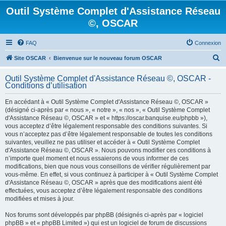
Outil Système Complet d'Assistance Réseau
©, OSCAR
FAQ
Connexion
R
Site OSCAR
Bienvenue sur le nouveau forum OSCAR
e
Outil Système Complet d'Assistance Réseau ©, OSCAR -
c
Conditions d’utilisation
h
En accédant à « Outil Système Complet d'Assistance Réseau ©, OSCAR »
e
(désigné ci-après par « nous », « notre », « nos », « Outil Système Complet
d'Assistance Réseau ©, OSCAR » et « https://oscar.banquise.eu/phpbb »),
r
vous acceptez d’être légalement responsable des conditions suivantes. Si
c
vous n’acceptez pas d’être légalement responsable de toutes les conditions
suivantes, veuillez ne pas utiliser et accéder à « Outil Système Complet
h
d'Assistance Réseau ©, OSCAR ». Nous pouvons modifier ces conditions à
e
n’importe quel moment et nous essaierons de vous informer de ces
modifications, bien que nous vous conseillons de vérifier régulièrement par
r
vous-même. En effet, si vous continuez à participer à « Outil Système Complet
d'Assistance Réseau ©, OSCAR » après que des modifications aient été
effectuées, vous acceptez d’être légalement responsable des conditions
modifiées et mises à jour.
Nos forums sont développés par phpBB (désignés ci-après par « logiciel
phpBB » et « phpBB Limited ») qui est un logiciel de forum de discussions