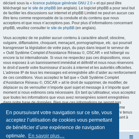
déclaré sous la «
licence publique générale GNU 2.0
» et qui peut être
téléchargé sur
le site de phpBB
(en anglais). Le logiciel phpBB a pour seul but
de faciliter les discussions sur internet et phpBB Limited ne peut en aucun cas
être tenu comme responsable de la conduite et du contenu que nous
acceptons et que nous n’acceptons pas. Pour plus d’informations concernant
phpBB, veuillez consulter
le site de phpBB
(en anglais).
Vous acceptez de ne publier aucun contenu à caractère abusif, obscène,
vulgaire, diffamatoire, choquant, menaçant, pornographique, etc. qui pourrait
transgresser la législation de votre pays, du pays dans lequel le serveur de
« Outil Système Complet d'Assistance Réseau ©, OSCAR » est hébergé ou
encore la loi internationale. Si vous ne respectez pas ces dispositions, vous
vous exposez à un bannissement immédiat et définitif et nous nous réservons
le droit d’avertir votre fournisseur d’accès à internet et les autorités officielles.
L’adresse IP de tous les messages est enregistrée afin d’aider au renforcement
de ces conditions. Vous acceptez le fait que « Outil Système Complet
d'Assistance Réseau ©, OSCAR » ait le droit de supprimer, de modifier, de
déplacer ou de verrouiller n’importe quel sujet et message à n’importe quel
moment si nous estimons cela nécessaire. En tant qu’utilisateur, vous acceptez
que toutes les informations que vous avez renseignées soient enregistrées
dans notre base de données. Bien que ces informations ne seront pas
diffusées à une tierce partie sans votre consentement, ni « Outil Système
En poursuivant votre navigation sur ce site, vous
Complet d'Assistance Réseau ©, OSCAR », ni phpBB, ne pourront être tenus
comme responsables en cas de tentative de piratage informatique visant à
acceptez l’utilisation de cookies vous permettant
compromettre vos données.
de bénéficier d’une expérience de navigation
optimale.
En savoir plus…
Site OSCAR
Bienvenue sur le nouveau forum OSCAR