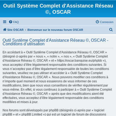
Outil Système Complet d'Assistance Réseau
©, OSCAR
FAQ
Connexion
R
Site OSCAR
Bienvenue sur le nouveau forum OSCAR
e
Outil Système Complet d'Assistance Réseau ©, OSCAR -
c
Conditions d’utilisation
h
En accédant à « Outil Système Complet d'Assistance Réseau ©, OSCAR »
e
(désigné ci-après par « nous », « notre », « nos », « Outil Système Complet
d'Assistance Réseau ©, OSCAR » et « https://oscar.banquise.eu/phpbb »),
r
vous acceptez d’être légalement responsable des conditions suivantes. Si
c
vous n’acceptez pas d’être légalement responsable de toutes les conditions
suivantes, veuillez ne pas utiliser et accéder à « Outil Système Complet
h
d'Assistance Réseau ©, OSCAR ». Nous pouvons modifier ces conditions à
e
n’importe quel moment et nous essaierons de vous informer de ces
modifications, bien que nous vous conseillons de vérifier régulièrement par
r
vous-même. En effet, si vous continuez à participer à « Outil Système Complet
d'Assistance Réseau ©, OSCAR » après que des modifications aient été
effectuées, vous acceptez d’être légalement responsable des conditions
modifiées et mises à jour.
Nos forums sont développés par phpBB (désignés ci-après par « logiciel
phpBB » et « phpBB Limited ») qui est un logiciel de forum de discussions