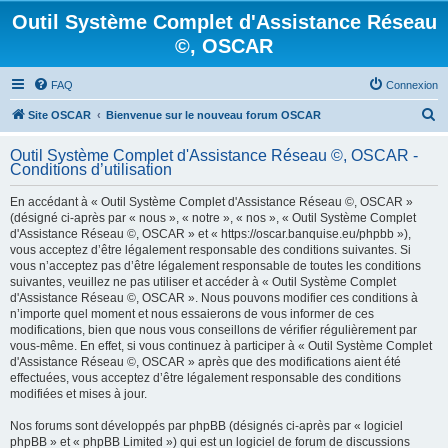
Outil Système Complet d'Assistance Réseau
©, OSCAR
FAQ
Connexion
R
Site OSCAR
Bienvenue sur le nouveau forum OSCAR
e
Outil Système Complet d'Assistance Réseau ©, OSCAR -
c
Conditions d’utilisation
h
En accédant à « Outil Système Complet d'Assistance Réseau ©, OSCAR »
e
(désigné ci-après par « nous », « notre », « nos », « Outil Système Complet
d'Assistance Réseau ©, OSCAR » et « https://oscar.banquise.eu/phpbb »),
r
vous acceptez d’être légalement responsable des conditions suivantes. Si
c
vous n’acceptez pas d’être légalement responsable de toutes les conditions
suivantes, veuillez ne pas utiliser et accéder à « Outil Système Complet
h
d'Assistance Réseau ©, OSCAR ». Nous pouvons modifier ces conditions à
e
n’importe quel moment et nous essaierons de vous informer de ces
modifications, bien que nous vous conseillons de vérifier régulièrement par
r
vous-même. En effet, si vous continuez à participer à « Outil Système Complet
d'Assistance Réseau ©, OSCAR » après que des modifications aient été
effectuées, vous acceptez d’être légalement responsable des conditions
modifiées et mises à jour.
Nos forums sont développés par phpBB (désignés ci-après par « logiciel
phpBB » et « phpBB Limited ») qui est un logiciel de forum de discussions