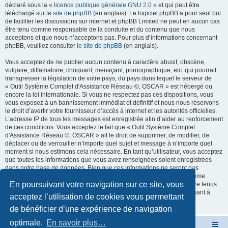
déclaré sous la «
licence publique générale GNU 2.0
» et qui peut être
téléchargé sur
le site de phpBB
(en anglais). Le logiciel phpBB a pour seul but
de faciliter les discussions sur internet et phpBB Limited ne peut en aucun cas
être tenu comme responsable de la conduite et du contenu que nous
acceptons et que nous n’acceptons pas. Pour plus d’informations concernant
phpBB, veuillez consulter
le site de phpBB
(en anglais).
Vous acceptez de ne publier aucun contenu à caractère abusif, obscène,
vulgaire, diffamatoire, choquant, menaçant, pornographique, etc. qui pourrait
transgresser la législation de votre pays, du pays dans lequel le serveur de
« Outil Système Complet d'Assistance Réseau ©, OSCAR » est hébergé ou
encore la loi internationale. Si vous ne respectez pas ces dispositions, vous
vous exposez à un bannissement immédiat et définitif et nous nous réservons
le droit d’avertir votre fournisseur d’accès à internet et les autorités officielles.
L’adresse IP de tous les messages est enregistrée afin d’aider au renforcement
de ces conditions. Vous acceptez le fait que « Outil Système Complet
d'Assistance Réseau ©, OSCAR » ait le droit de supprimer, de modifier, de
déplacer ou de verrouiller n’importe quel sujet et message à n’importe quel
moment si nous estimons cela nécessaire. En tant qu’utilisateur, vous acceptez
que toutes les informations que vous avez renseignées soient enregistrées
dans notre base de données. Bien que ces informations ne seront pas
diffusées à une tierce partie sans votre consentement, ni « Outil Système
En poursuivant votre navigation sur ce site, vous
Complet d'Assistance Réseau ©, OSCAR », ni phpBB, ne pourront être tenus
comme responsables en cas de tentative de piratage informatique visant à
acceptez l’utilisation de cookies vous permettant
compromettre vos données.
de bénéficier d’une expérience de navigation
optimale.
En savoir plus…
Site OSCAR
Bienvenue sur le nouveau forum OSCAR