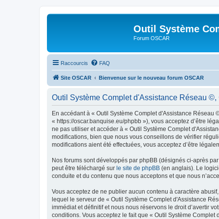
Outil Système Co
Forum OSCAR
Raccourcis
FAQ
Site OSCAR
Bienvenue sur le nouveau forum OSCAR
Outil Système Complet d'Assistance Réseau ©, 
En accédant à « Outil Système Complet d'Assistance Réseau ©,
« https://oscar.banquise.eu/phpbb »), vous acceptez d’être lég
ne pas utiliser et accéder à « Outil Système Complet d'Assis
modifications, bien que nous vous conseillons de vérifier rég
modifications aient été effectuées, vous acceptez d’être légale
Nos forums sont développés par phpBB (désignés ci-après par «
peut être téléchargé sur
le site de phpBB
(en anglais). Le logic
conduite et du contenu que nous acceptons et que nous n’acce
Vous acceptez de ne publier aucun contenu à caractère abusif, 
lequel le serveur de « Outil Système Complet d'Assistance Rés
immédiat et définitif et nous nous réservons le droit d’avertir v
conditions. Vous acceptez le fait que « Outil Système Complet 