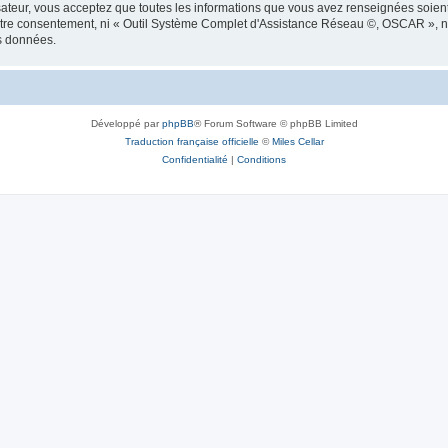
isateur, vous acceptez que toutes les informations que vous avez renseignées soie
s votre consentement, ni « Outil Système Complet d'Assistance Réseau ©, OSCAR »,
os données.
Développé par
phpBB
® Forum Software © phpBB Limited
Traduction française officielle
©
Miles Cellar
Confidentialité
|
Conditions