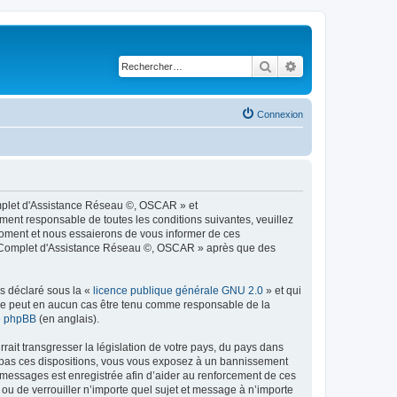
Rechercher
Recherche avancé
Connexion
omplet d'Assistance Réseau ©, OSCAR » et
ment responsable de toutes les conditions suivantes, veuillez
moment et nous essaierons de vous informer de ces
ème Complet d'Assistance Réseau ©, OSCAR » après que des
ns déclaré sous la «
licence publique générale GNU 2.0
» et qui
ed ne peut en aucun cas être tenu comme responsable de la
de phpBB
(en anglais).
ait transgresser la législation de votre pays, du pays dans
z pas ces dispositions, vous vous exposez à un bannissement
 les messages est enregistrée afin d’aider au renforcement de ces
ou de verrouiller n’importe quel sujet et message à n’importe