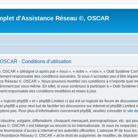
mplet d'Assistance Réseau ©, OSCAR
OSCAR - Conditions d’utilisation
 OSCAR » (désigné ci-après par « nous », « notre », « nos », « Outil Système C
alement responsable des conditions suivantes. Si vous n’acceptez pas d’être légale
tance Réseau ©, OSCAR ». Nous pouvons modifier ces conditions à n’importe quel 
ulièrement par vous-même. En effet, si vous continuez à participer à « Outil Syst
ment responsable des conditions modifiées et mises à jour.
 logiciel phpBB » et « phpBB Limited ») qui est un logiciel de forum de discussio
iel phpBB a pour seul but de faciliter les discussions sur internet et phpBB Limit
ptons pas. Pour plus d’informations concernant phpBB, veuillez consulter
le site 
obscène, vulgaire, diffamatoire, choquant, menaçant, pornographique, etc. qui pourr
eau ©, OSCAR » est hébergé ou encore la loi internationale. Si vous ne respecte
otre fournisseur d’accès à internet et les autorités officielles. L’adresse IP de tous
d'Assistance Réseau ©, OSCAR » ait le droit de supprimer, de modifier, de déplacer 