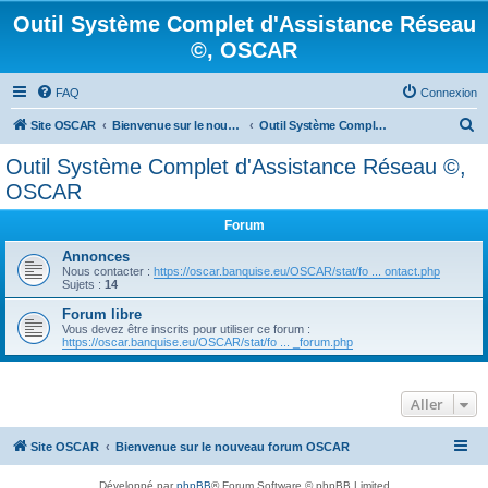
Outil Système Complet d'Assistance Réseau
©, OSCAR
FAQ
Connexion
R
Site OSCAR
Bienvenue sur le nouveau forum OSCAR
Outil Système Complet d'Assistance Réseau ©, OSCAR
e
Outil Système Complet d'Assistance Réseau ©,
c
OSCAR
h
Forum
e
Annonces
r
Nous contacter :
https://oscar.banquise.eu/OSCAR/stat/fo ... ontact.php
c
Sujets :
14
h
Forum libre
Vous devez être inscrits pour utiliser ce forum :
e
https://oscar.banquise.eu/OSCAR/stat/fo ... _forum.php
r
Aller
Site OSCAR
Bienvenue sur le nouveau forum OSCAR
Développé par
phpBB
® Forum Software © phpBB Limited