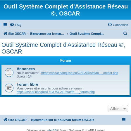
Outil Système Complet d'Assistance Réseau
©, OSCAR
FAQ
Connexion
R
Site OSCAR
Bienvenue sur le nouveau forum OSCAR
Outil Système Complet d'Assistance Réseau ©, OSCAR
e
Outil Système Complet d'Assistance Réseau ©,
c
OSCAR
h
Forum
e
Annonces
r
Nous contacter :
https://oscar.banquise.eu/OSCAR/stat/fo ... ontact.php
c
Sujets :
14
h
Forum libre
Vous devez être inscrits pour utiliser ce forum :
e
https://oscar.banquise.eu/OSCAR/stat/fo ... _forum.php
r
Aller
Site OSCAR
Bienvenue sur le nouveau forum OSCAR
Développé par
phpBB
® Forum Software © phpBB Limited