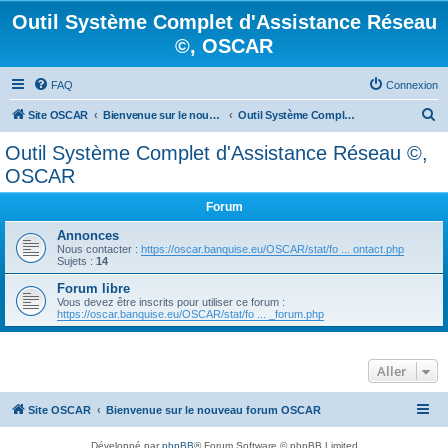
Outil Système Complet d'Assistance Réseau
©, OSCAR
FAQ
Connexion
R
Site OSCAR
Bienvenue sur le nouveau forum OSCAR
Outil Système Complet d'Assistance Réseau ©, OSCAR
e
Outil Système Complet d'Assistance Réseau ©,
c
OSCAR
h
Forum
e
Annonces
r
Nous contacter :
https://oscar.banquise.eu/OSCAR/stat/fo ... ontact.php
c
Sujets :
14
h
Forum libre
Vous devez être inscrits pour utiliser ce forum :
e
https://oscar.banquise.eu/OSCAR/stat/fo ... _forum.php
r
Aller
Site OSCAR
Bienvenue sur le nouveau forum OSCAR
Développé par
phpBB
® Forum Software © phpBB Limited